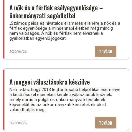
SZOCIÁLIS
A nők és a férfiak esélyegyenlősége –
GONDOZÁS
önkormányzati segédlettel
FELTÉTELEI
„Számos példa és hivatalos elismerés ellenére a nők és a
férfiak egyenlősége a mindennapi életben még mindig
nem valóságos. A nők és férfiak nem élveznek a
gyakorlatban egyenlő jogokat.
TOVÁBB
(A
2020/06/26
NŐK
ÉS
A
FÉRFIAK
A megyei választásokra készülve
ESÉLYEGYEN
Nem vitás, hogy 2013 legfontosabb belpolitikai eseménye
–
a késő ősszel esedékes kerületi választások lesznek,
ÖNKORMÁNY
amely során a polgárok önkormányzati testületek
SEGÉDLETTE
képviselőit és az önkormányzati kerületek elnökeit
választhatják meg.
TOVÁBB
(A
2020/06/26
MEGYEI