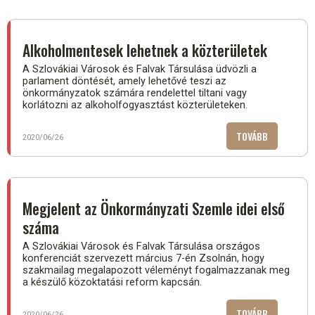
VÁLASZTÁS
KÉSZÜLVE)
Alkoholmentesek lehetnek a közterületek
A Szlovákiai Városok és Falvak Társulása üdvözli a
parlament döntését, amely lehetővé teszi az
önkormányzatok számára rendelettel tiltani vagy
korlátozni az alkoholfogyasztást közterületeken.
TOVÁBB
(ALKOHOLM
2020/06/26
LEHETNEK
A
KÖZTERÜLE
Megjelent az Önkormányzati Szemle idei első
száma
A Szlovákiai Városok és Falvak Társulása országos
konferenciát szervezett március 7-én Zsolnán, hogy
szakmailag megalapozott véleményt fogalmazzanak meg
a készülő közoktatási reform kapcsán.
TOVÁBB
(MEGJELEN
2020/06/26