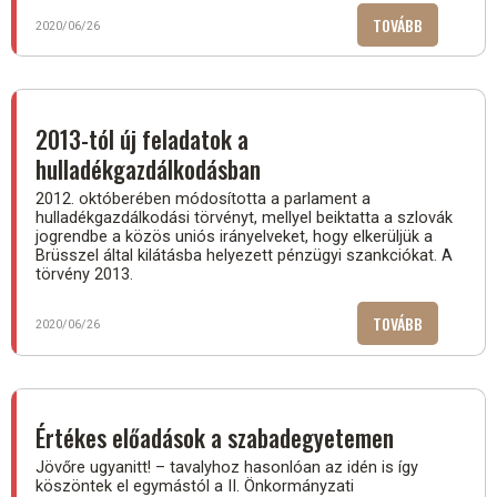
TOVÁBB
(ADÓMENTE
2020/06/26
AZ
ÖNKORMÁNY
VAGYON
ÉRTÉKESÍTÉ
2013-tól új feladatok a
hulladékgazdálkodásban
2012. októberében módosította a parlament a
hulladékgazdálkodási törvényt, mellyel beiktatta a szlovák
jogrendbe a közös uniós irányelveket, hogy elkerüljük a
Brüsszel által kilátásba helyezett pénzügyi szankciókat. A
törvény 2013.
TOVÁBB
(2013-
2020/06/26
TÓL
ÚJ
FELADATOK
A
Értékes előadások a szabadegyetemen
HULLADÉKG
Jövőre ugyanitt! – tavalyhoz hasonlóan az idén is így
köszöntek el egymástól a II. Önkormányzati