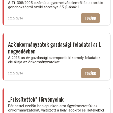
ÉS
A Tt. 305/2005. számú, a gyermekvédelemről és szociális
gondnokságról szóló törvénye 65. §-ának 1.
ILLETÉKEK
KEZELÉSÉBE
TOVÁBB
(ÖNKORMÁN
2020/06/26
KÖTELESSÉ
A
SZOCIÁLIS
ELLÁTÁSBAN
Az önkormányzatok gazdasági feladatai az I.
negyedévben
A 2013-as év gazdasági szempontból komoly feladatok
elé állítja az önkormányzatokat.
TOVÁBB
(AZ
2020/06/26
ÖNKORMÁN
GAZDASÁGI
FELADATAI
AZ
„Frissítettek” törvényeink
I.
Pár héttel ezelőtt honlapunkon arra figyelmeztettük az
NEGYEDÉVB
önkormányzatokat, változott a helyi adókról és illetékekről