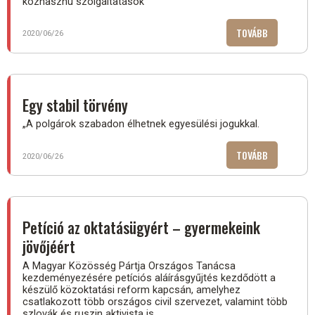
közhasznú szolgáltatások
TOVÁBB
(ÚJ:
2020/06/26
A
NONPROFIT
SZERVEZET
SZÓLÓ
Egy stabil törvény
TÖRVÉNY)
„A polgárok szabadon élhetnek egyesülési jogukkal.
TOVÁBB
(EGY
2020/06/26
STABIL
TÖRVÉNY)
Petíció az oktatásügyért – gyermekeink
jövőjéért
A Magyar Közösség Pártja Országos Tanácsa
kezdeményezésére petíciós aláírásgyűjtés kezdődött a
készülő közoktatási reform kapcsán, amelyhez
csatlakozott több országos civil szervezet, valamint több
szlovák és ruszin aktivista is.