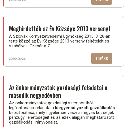
AZ
ÖNKORMÁNY
SZEMLE
IDEI
Meghirdették az Év Községe 2013 versenyt
ELSŐ
A Szlovák Környezetvédelmi Ügynökség 2013. 3. 26-án
SZÁMA)
tette közzé az Év Községe 2013 verseny feltételeit és
szabályait. Ez már a 7.
TOVÁBB
(MEGHIRDE
2020/06/26
AZ
ÉV
KÖZSÉGE
2013
Az önkormányzatok gazdasági feladatai a
VERSENYT)
második negyedévben
Az önkormányzatok gazdasági szempontból
legfontosabb feladata a
kiegyensúlyozott gazdálkodás
bebiztosítása, mely figyelembe veszi az egyes községek
pénzügyi lehetőségeit és az ezek alapján meghatározott
gazdálkodási irányvonalat.