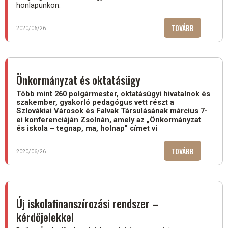
FALVAK
honlapunkon.
TÁRSULÁSÁ
A
TOVÁBB
(KÖZOKTATÁ
2020/06/26
KONGRESSZ
TÖRVÉNY
–
MAGYARUL
)
Önkormányzat és oktatásügy
Több mint 260 polgármester, oktatásügyi hivatalnok és
szakember, gyakorló pedagógus vett részt a
Szlovákiai Városok és Falvak Társulásának március 7-
ei konferenciáján Zsolnán, amely az „Önkormányzat
és iskola – tegnap, ma, holnap” címet vi
TOVÁBB
(ÖNKORMÁN
2020/06/26
ÉS
OKTATÁSÜG
Új iskolafinanszírozási rendszer –
kérdőjelekkel