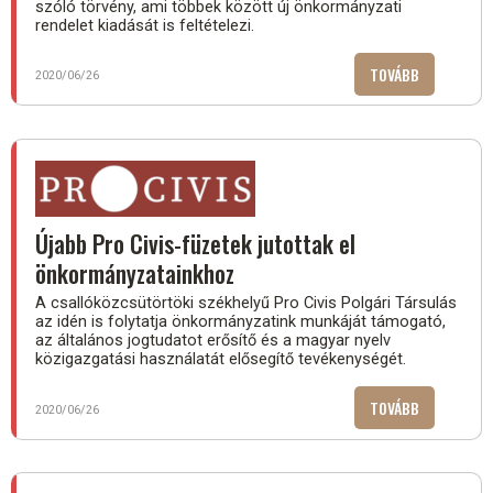
szóló törvény, ami többek között új önkormányzati
rendelet kiadását is feltételezi.
TOVÁBB
(„FRISSÍTE
2020/06/26
TÖRVÉNYEI
Újabb Pro Civis-füzetek jutottak el
önkormányzatainkhoz
A csallóközcsütörtöki székhelyű Pro Civis Polgári Társulás
az idén is folytatja önkormányzatink munkáját támogató,
az általános jogtudatot erősítő és a magyar nyelv
közigazgatási használatát elősegítő tevékenységét.
TOVÁBB
(ÚJABB
2020/06/26
PRO
CIVIS-
FÜZETEK