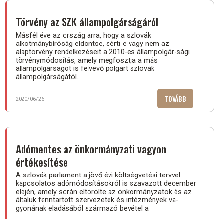
TÖRVÉNY.
DE
Törvény az SZK állampolgárságáról
MIKOR?)
Másfél éve az ország arra, hogy a szlovák
alkotmánybíróság eldöntse, sérti-e vagy nem az
alaptörvény rendelkezéseit a 2010-es állampolgár-sági
törvénymódosítás, amely megfosztja a más
állampolgárságot is felvevő polgárt szlovák
állampolgárságától.
TOVÁBB
(TÖRVÉNY
2020/06/26
AZ
SZK
ÁLLAMPOLG
Adómentes az önkormányzati vagyon
értékesítése
A szlovák parlament a jövő évi költségvetési tervvel
kapcsolatos adómódosításokról is szavazott december
elején, amely során eltörölte az önkormányzatok és az
általuk fenntartott szervezetek és intézmények va-
gyonának eladásából származó bevétel a