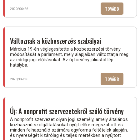
TOVÁBB
(AZ
2020/06/26
ÖNKORMÁN
GAZDASÁGI
FELADATAI
A
Változnak a közbeszerzés szabályai
MÁSODIK
Március 19-én véglegesítette a közbeszerzési törvény
NEGYEDÉVB
módosítását a parlament, mely alapjaiban változtatja meg
az eddigi jogi előírásokat. Az új törvény júliustól lép
hatályba.
TOVÁBB
(VÁLTOZNA
2020/06/26
A
KÖZBESZER
SZABÁLYAI)
Új: A nonprofit szervezetekről szóló törvény
A nonprofit szervezet olyan jogi személy, amely általános
közhasznú szolgáltatásokat nyújt előre megszabott és
minden felhasználó számára egyforma feltételek alapján,
és nyereségét kizárólag és teljes mértékben a nyújtott