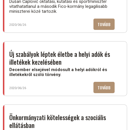
Dušan Čaplovič oktatási, kutatási és sportminiszter
vitathatatlanul a második Fico-kormány legagilisabb
miniszterei közé tartozik.
TOVÁBB
(ÚJ
2020/06/26
ISKOLAFINA
RENDSZER
–
KÉRDŐJELEK
Új szabályok léptek életbe a helyi adók és
illetékek kezelésében
December elsejével módosult a helyi adókról és
illetékekről szóló törvény.
TOVÁBB
(ÚJ
2020/06/26
SZABÁLYOK
LÉPTEK
ÉLETBE
A
Önkormányzati kötelességek a szociális
HELYI
ellátásban
ADÓK