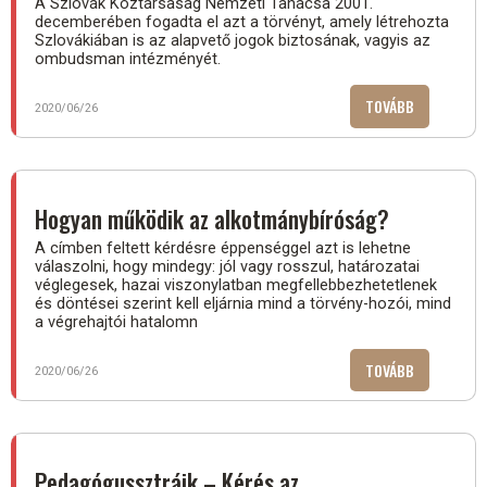
A Szlovák Köztársaság Nemzeti Tanácsa 2001.
decemberében fogadta el azt a törvényt, amely létrehozta
Szlovákiában is az alapvető jogok biztosának, vagyis az
ombudsman intézményét.
TOVÁBB
(ANYANYELV
2020/06/26
IS
ÍRHATUNK
AZ
ALAPJOGI
Hogyan működik az alkotmánybíróság?
BIZTOSNAK
A címben feltett kérdésre éppenséggel azt is lehetne
válaszolni, hogy mindegy: jól vagy rosszul, határozatai
véglegesek, hazai viszonylatban megfellebbezhetetlenek
és döntései szerint kell eljárnia mind a törvény-hozói, mind
a végrehajtói hatalomn
TOVÁBB
(HOGYAN
2020/06/26
MŰKÖDIK
AZ
ALKOTMÁNY
Pedagógussztrájk – Kérés az