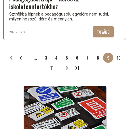
iskolafenntartókhoz
Sztrájkba lépnek a pedagógusok, egyelőre nem tudni,
milyen hosszú időre és mennyien.
TOVÁBB
(PEDAGÓGU
2020/06/26
–
KÉRÉS
AZ
ISKOLAFEN
…
3
4
5
6
7
8
9
10
Oldalszámozás
Oldal
Oldal
Oldal
Oldal
Oldal
Oldal
Jelenlegi
Oldal
oldal
11
Oldal