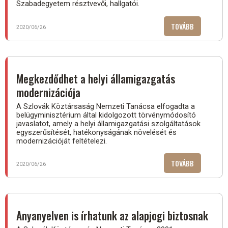
Szabadegyetem résztvevői, hallgatói.
TOVÁBB
(ÉRTÉKES
2020/06/26
ELŐADÁSOK
A
SZABADEGY
Megkezdődhet a helyi államigazgatás
modernizációja
A Szlovák Köztársaság Nemzeti Tanácsa elfogadta a
belügyminisztérium által kidolgozott törvénymódosító
javaslatot, amely a helyi államigazgatási szolgáltatások
egyszerűsítését, hatékonyságának növelését és
modernizációját feltételezi.
TOVÁBB
(MEGKEZDŐ
2020/06/26
A
HELYI
ÁLLAMIGAZ
MODERNIZÁ
Anyanyelven is írhatunk az alapjogi biztosnak