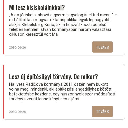
JUTOTTAK
Mi lesz kisiskoláinkkal?
EL
„Az a jó iskola, ahová a gyermek gyalog is el tud menni.” –
ÖNKORMÁNY
ezt állította a magyar oktatáspolitika egyik legnagyobb
alakja, Klebelsberg Kuno, aki a huszadik század első
felében Bethlen István kormányában három választási
cikluson keresztül volt Ma
TOVÁBB
(MI
2020/06/26
LESZ
KISISKOLÁI
Lesz új építésügyi törvény. De mikor?
Ha Iveta Radičová kormánya 2011 őszén nem bukott
volna meg, mindenki, aki építkezési engedélyhez kötött
befektetésbe kezdene, egy huszonnyolcszor módosított
törvény szerint lenne kénytelen eljárni.
TOVÁBB
(LESZ
2020/06/26
ÚJ
ÉPÍTÉSÜGYI