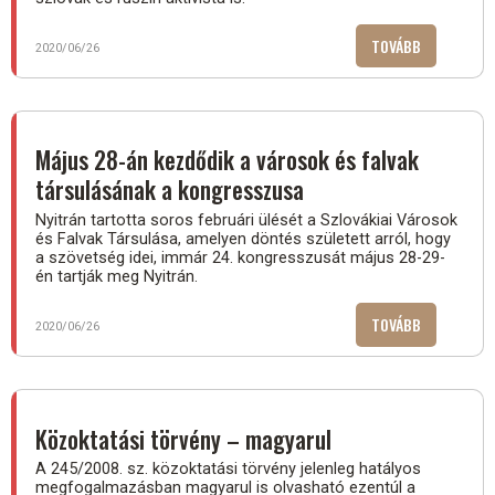
TOVÁBB
(PETÍCIÓ
2020/06/26
AZ
OKTATÁSÜG
–
GYERMEKEI
Május 28-án kezdődik a városok és falvak
JÖVŐJÉÉRT)
társulásának a kongresszusa
Nyitrán tartotta soros februári ülését a Szlovákiai Városok
és Falvak Társulása, amelyen döntés született arról, hogy
a szövetség idei, immár 24. kongresszusát május 28-29-
én tartják meg Nyitrán.
TOVÁBB
(MÁJUS
2020/06/26
28-
ÁN
KEZDŐDIK
A
Közoktatási törvény – magyarul
VÁROSOK
A 245/2008. sz. közoktatási törvény jelenleg hatályos
ÉS
megfogalmazásban magyarul is olvasható ezentúl a