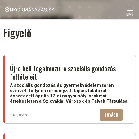
Ugrás
a
tartalomra
MENÜ
Main
Figyelő
navigation
Újra kell fogalmazni a szociális gondozás
feltételeit
A szociális gondozás és gyermekvédelem terén
szerzett helyi önkormányzati tapasztalatokat
összegzett április 17-ei nagymihályi szakmai
értekezletén a Szlovákiai Városok és Falvak Társulása.
TOVÁBB
(ÚJRA
2020/06/26
KELL
FOGALMAZN
A