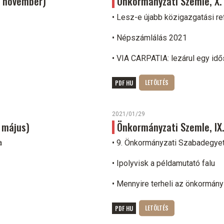
0. november)
Önkormányzati Szemle, X. é
• Lesz-e újabb közigazgatási r
• Népszámlálás 2021
• VIA CARPATIA: lezárul egy id
PDF HU
2021/01/29
. május)
Önkormányzati Szemle, IX.
a
• 9. Önkormányzati Szabadegy
• Ipolyvisk a példamutató falu
• Mennyire terheli az önkormán
PDF HU