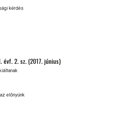
sági kérdés
évf. 2. sz. (2017. június)
 kiáltanak
 az előnyünk