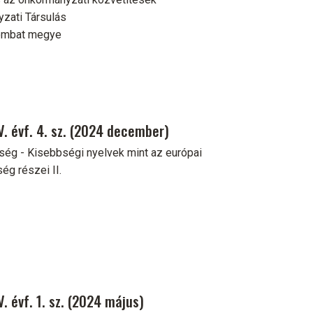
zati Társulás
zombat megye
. évf. 4. sz. (2024 december)
űség - Kisebbségi nyelvek mint az európai
ég részei II.
. évf. 1. sz. (2024 május)