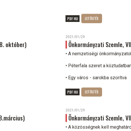
PDF HU
2021/01/29
18. október)
Önkormányzati Szemle, VIII.
• A nemzetiségi önkormányzato
• Péterfala szeret a köztudatban
• Egy város - sarokba szorítva
PDF HU
2021/01/29
18.március)
Önkormányzati Szemle, VII
• A közösségnek kell meghatáro