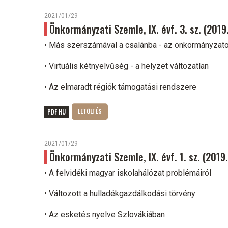
2021/01/29
Önkormányzati Szemle, IX. évf. 3. sz. (2019
• Más szerszámával a csalánba - az önkormányzato
• Virtuális kétnyelvűség - a helyzet változatlan
• Az elmaradt régiók támogatási rendszere
PDF HU
2021/01/29
Önkormányzati Szemle, IX. évf. 1. sz. (2019
• A felvidéki magyar iskolahálózat problémáiról
• Változott a hulladékgazdálkodási törvény
• Az esketés nyelve Szlovákiában