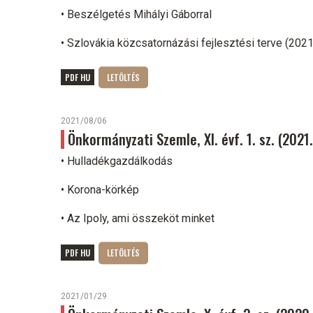
• Beszélgetés Mihályi Gáborral
• Szlovákia közcsatornázási fejlesztési terve (202
PDF HU
2021/08/06
Önkormányzati Szemle, XI. évf. 1. sz. (2021
• Hulladékgazdálkodás
• Korona-körkép
• Az Ipoly, ami összeköt minket
PDF HU
2021/01/29