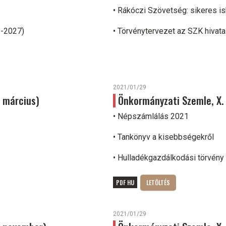
• Rákóczi Szövetség: sikeres i
1-2027)
• Törvénytervezet az SZK hivata
2021/01/29
. március)
Önkormányzati Szemle, X. 
• Népszámlálás 2021
• Tankönyv a kisebbségekről
• Hulladékgazdálkodási törvény
PDF HU
2021/01/29