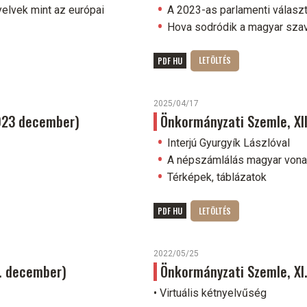
yelvek mint az európai
A 2023-as parlamenti válas
Hova sodródik a magyar sza
PDF HU
2025/04/17
2023 december)
Önkormányzati Szemle, XII.
Interjú Gyurgyík Lászlóval
A népszámlálás magyar vona
Térképek, táblázatok
PDF HU
2022/05/25
1. december)
Önkormányzati Szemle, XI. 
• Virtuális kétnyelvűség