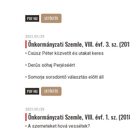
PDF HU
2021/01/29
Önkormányzati Szemle, VIII. évf. 3. sz. (20
• Csúsz Péter közvetít és utakat keres
• Derűs sóhaj Perjéséért
• Somorja sorsdöntő választás előtt áll
PDF HU
2021/01/29
Önkormányzati Szemle, VIII. évf. 1. sz. (20
• A szemeteket hová vessétek?