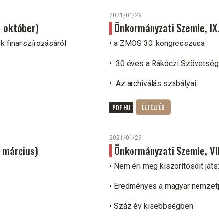
2021/01/29
. október)
Önkormányzati Szemle, IX. é
k finanszírozásáról
• a ZMOS 30. kongresszusa
• 30 éves a Rákóczi Szövetség
• Az archiválás szabályai
PDF HU
2021/01/29
. március)
Önkormányzati Szemle, VIII
• Nem éri meg kiszorítósdit játs
• Eredményes a magyar nemzetp
• Száz év kisebbségben