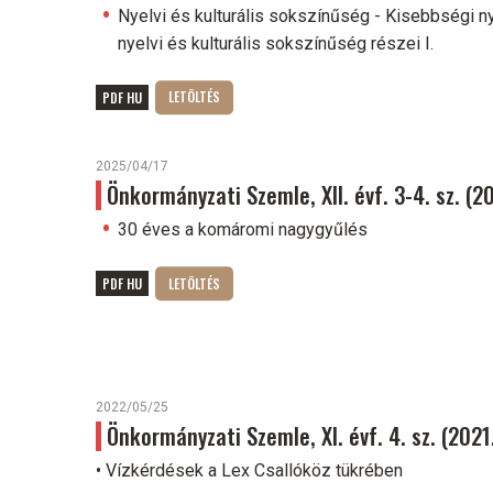
Nyelvi és kulturális sokszínűség - Kisebbségi n
nyelvi és kulturális sokszínűség részei I.
PDF HU
2025/04/17
Önkormányzati Szemle, XII. évf. 3-4. sz. (
30 éves a komáromi nagygyűlés
PDF HU
2022/05/25
Önkormányzati Szemle, XI. évf. 4. sz. (202
• Vízkérdések a Lex Csallóköz tükrében