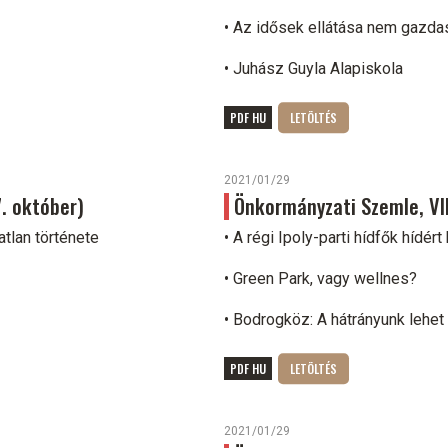
• Az idősek ellátása nem gazda
• Juhász Guyla Alapiskola
PDF HU
2021/01/29
7. október)
Önkormányzati Szemle, VII. 
atlan története
• A régi Ipoly-parti hídfők hídért
• Green Park, vagy wellnes?
• Bodrogköz: A hátrányunk lehet
PDF HU
2021/01/29