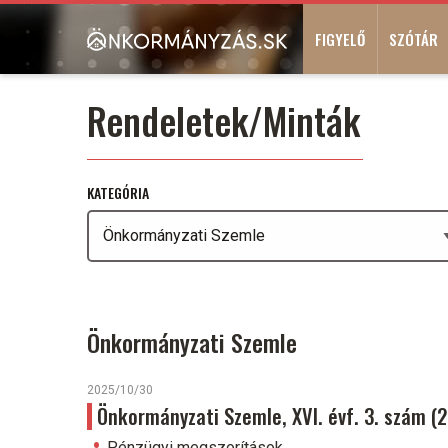
Ugrás
Main
a
FIGYELŐ
SZÓTÁR
navigation
tartalomra
Rendeletek/Minták
KATEGÓRIA
Önkormányzati Szemle
2025/10/30
Önkormányzati Szemle, XVI. évf. 3. szám 
Pénzügyi megszorítások