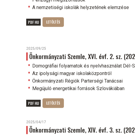
A nemzetiségi iskolák helyzetének elemzése
PDF HU
2025/09/25
Önkormányzati Szemle, XVI. évf. 2. sz. (2
Domográfiai folyamatok és nyelvhasználat Dél-
Az ipolysági magyar iskolaközpontról
Önkormányzati Régiók Parterségi Tanácsai
Megújuló energetikai források Szlovákiában
PDF HU
2025/04/17
Önkormányzati Szemle, XIV. évf. 3. sz. (2