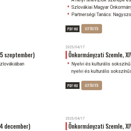
Szlovákiai Magyar Önkormány
Partnerségi Tanács: Nagys
PDF HU
2025/04/17
025 szeptember)
Önkormányzati Szemle, XIV
Szlovákiában
Nyelvi és kulturális sokszín
nyelvi és kulturális sokszínűs
PDF HU
2025/04/17
024 december)
Önkormányzati Szemle, XIV