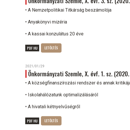
Önkormányzati Szemle, X. évf. 3. sz. (202
• A Nemzetpolitikai Titkárság beszámolója
• Anyakönyvi mizéria
• A kassai konzulátus 20 éve
PDF HU
2021/01/29
Önkormányzati Szemle, X. évf. 1. sz. (2020
• A községfinanszírozási rendszer és annak kritikáj
• Iskolahálózatunk optimalizálásáról
• A hivatali kétnyelvűségről
PDF HU