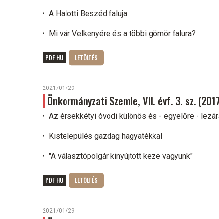
• A Halotti Beszéd faluja
• Mi vár Velkenyére és a többi gömör falura?
PDF HU
2021/01/29
Önkormányzati Szemle, VII. évf. 3. sz. (201
• Az érsekkétyi óvodi különös és - egyelőre - lezár
• Kistelepülés gazdag hagyatékkal
• "A választópolgár kinyújtott keze vagyunk"
PDF HU
2021/01/29