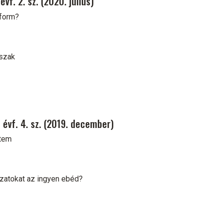
vf. 2. sz. (2020. július)
eform?
őszak
 évf. 4. sz. (2019. december)
etem
yzatokat az ingyen ebéd?