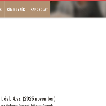
K
CÍMJEGYZÉK
KAPCSOLAT
. évf. 4.sz. (2025 november)
s az önkormányzati közvetítések