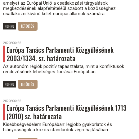
amelyet az Európai Unió a csatlakozási tárgyalások
megkezdésének alapfeltételéül szabott a közösséghez
csatlakozni kívánó kelet-európai államok számára.
PDF HU
2020/06/25
Európa Tanács Parlamenti Közgyűlésének
2003/1334. sz. határozata
Az autonóm régiók pozitív tapasztalata, mint a konfliktusok
rendezésének lehetséges forrásai Európában
PDF HU
2020/06/25
Európa Tanács Parlamenti Közgyűlésének 1713
(2010) sz. határozata
Kisebbségvédelem Európában: legjobb gyakorlatok és
hiányosságok a közös standardok végrehajtásában