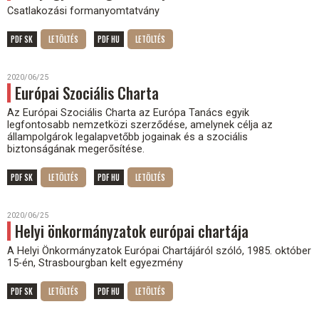
Csatlakozási formanyomtatvány
PDF SK
PDF HU
2020/06/25
Európai Szociális Charta
Az Európai Szociális Charta az Európa Tanács egyik
legfontosabb nemzetközi szerződése, amelynek célja az
állampolgárok legalapvetőbb jogainak és a szociális
biztonságának megerősítése.
PDF SK
PDF HU
2020/06/25
Helyi önkormányzatok európai chartája
A Helyi Önkormányzatok Európai Chartájáról szóló, 1985. október
15-én, Strasbourgban kelt egyezmény
PDF SK
PDF HU