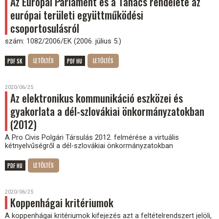
Az Európai Parlament és a Tanács rendelete az
európai területi együttműködési
csoportosulásról
szám: 1082/2006/EK (2006. július 5.)
PDF SK
PDF HU
2020/06/25
Az elektronikus kommunikáció eszközei és
gyakorlata a dél-szlovákiai önkormányzatokban
(2012)
A Pro Civis Polgári Társulás 2012. felmérése a virtuális
kétnyelvűségről a dél-szlovákiai önkormányzatokban
PDF HU
2020/06/25
Koppenhágai kritériumok
A koppenhágai kritériumok kifejezés azt a feltételrendszert jelöli,