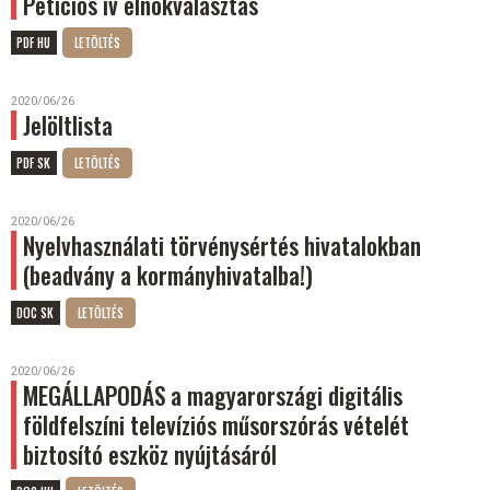
Petíciós ív elnökválasztás
PDF HU
2020/06/26
Jelöltlista
PDF SK
2020/06/26
Nyelvhasználati törvénysértés hivatalokban
(beadvány a kormányhivatalba!)
DOC SK
2020/06/26
MEGÁLLAPODÁS a magyarországi digitális
földfelszíni televíziós műsorszórás vételét
biztosító eszköz nyújtásáról