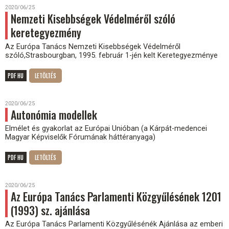
2020/06/25
Nemzeti Kisebbségek Védelméről szóló
keretegyezmény
Az Európa Tanács Nemzeti Kisebbségek Védelméről
szóló,Strasbourgban, 1995. február 1-jén kelt Keretegyezménye
PDF HU
2020/06/25
Autonómia modellek
Elmélet és gyakorlat az Európai Unióban (a Kárpát-medencei
Magyar Képviselők Fórumának háttéranyaga)
PDF HU
2020/06/25
Az Európa Tanács Parlamenti Közgyűlésének 1201
(1993) sz. ajánlása
Az Európa Tanács Parlamenti Közgyűlésénék Ajánlása az emberi