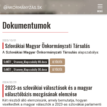
Ugrás
a
tartalomra
MENÜ
Main
Dokumentumok
navigation
2025/10/01
Szlovákiai Magyar Önkormányzati Társulás
A
Szlovákiai Magyar Önkormányzati Társulás
alapszabálya:
SzMÖT _ Stanovy_Alapszabály HU.docx
SzMÖT _ Stanovy_Alapszabály SK.docx
2024/02/29
2023-as szlovákiai választások és a magyar
választóbázis mozgásának elemzése
Két részből álló elemzésünk, amely bemutatja, hogyan
viselkedtek a magyar választók a 2023-as szlovákiai parlamenti