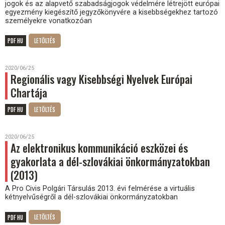
jogok és az alapvető szabadságjogok védelmére létrejött európai
egyezmény kiegészítő jegyzőkönyvére a kisebbségekhez tartozó
személyekre vonatkozóan
PDF HU
2020/06/25
Regionális vagy Kisebbségi Nyelvek Európai
Chartája
PDF HU
2020/06/25
Az elektronikus kommunikáció eszközei és
gyakorlata a dél-szlovákiai önkormányzatokban
(2013)
A Pro Civis Polgári Társulás 2013. évi felmérése a virtuális
kétnyelvűségről a dél-szlovákiai önkormányzatokban
PDF HU