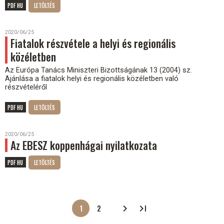
PDF HU
2020/06/25
Fiatalok részvétele a helyi és regionális
közéletben
Az Európa Tanács Miniszteri Bizottságának 13 (2004) sz.
Ajánlása a fiatalok helyi és regionális közéletben való
részvételéről
PDF HU
2020/06/25
Az EBESZ koppenhágai nyilatkozata
PDF HU
1
2
Oldalszámozás
Jelenlegi
Oldal