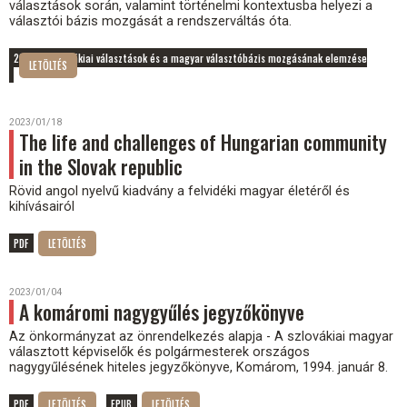
választások során, valamint történelmi kontextusba helyezi a
választói bázis mozgását a rendszerváltás óta.
2023-as szlovákiai választások és a magyar választóbázis mozgásának elemzése
2023/01/18
The life and challenges of Hungarian community
in the Slovak republic
Rövid angol nyelvű kiadvány a felvidéki magyar életéről és
kihívásairól
PDF
2023/01/04
A komáromi nagygyűlés jegyzőkönyve
Az önkormányzat az önrendelkezés alapja - A szlovákiai magyar
választott képviselők és polgármesterek országos
nagygyűlésének hiteles jegyzőkönyve, Komárom, 1994. január 8.
PDF
EPUB