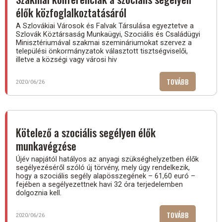
élők közfoglalkoztatásáról
A Szlovákiai Városok és Falvak Társulása egyeztetve a
Szlovák Köztársaság Munkaügyi, Szociális és Családügyi
Minisztériumával szakmai szemináriumokat szervez a
települési önkormányzatok választott tisztségviselői,
illetve a községi vagy városi hiv
TOVÁBB
(SZAKMAI
2020/06/26
KONFERENC
A
SZOCIÁLIS
SEGÉLYEN
Kötelező a szociális segélyen élők
ÉLŐK
munkavégzése
KÖZFOGLAL
Újév napjától hatályos az anyagi szükséghelyzetben élők
segélyezéséről szóló új törvény, mely úgy rendelkezik,
hogy a szociális segély alapösszegének – 61,60 euró –
fejében a segélyezettnek havi 32 óra terjedelemben
dolgoznia kell.
TOVÁBB
(KÖTELEZŐ
2020/06/26