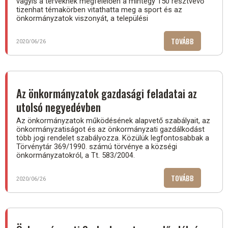
vagyis a terveknek megfelelően a mintegy 150 résztvevő
tizenhat témakörben vitathatta meg a sport és az
önkormányzatok viszonyát, a települési
TOVÁBB
(A
2020/06/26
SPORTRÓL,
AZ
ÖNKORMÁN
FINANSZÍR
Az önkormányzatok gazdasági feladatai az
ÉS
utolsó negyedévben
AZ
AUTONÓMI
Az önkormányzatok működésének alapvető szabályait, az
önkormányzatiságot és az önkormányzati gazdálkodást
A
több jogi rendelet szabályozza. Közülük legfontosabbak a
SZABADEGY
Törvénytár 369/1990. számú törvénye a községi
önkormányzatokról, a Tt. 583/2004.
TOVÁBB
(AZ
2020/06/26
ÖNKORMÁN
GAZDASÁGI
FELADATAI
AZ