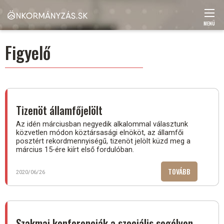
Ugrás
a
tartalomra
MENÜ
Main
Figyelő
navigation
Tizenöt államfőjelölt
Az idén márciusban negyedik alkalommal választunk
közvetlen módon köztársasági elnököt, az államfői
posztért rekordmennyiségű, tizenöt jelölt küzd meg a
március 15-ére kiírt első fordulóban.
TOVÁBB
(TIZENÖT
2020/06/26
ÁLLAMFŐJE
)
Szakmai konferenciák a szociális segélyen