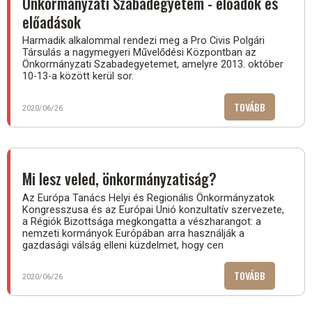
Önkormányzati Szabadegyetem - előadók és
UTOLSÓ
előadások
NEGYEDÉVB
Harmadik alkalommal rendezi meg a Pro Civis Polgári
Társulás a nagymegyeri Művelődési Központban az
Önkormányzati Szabadegyetemet, amelyre 2013. október
10-13-a között kerül sor.
TOVÁBB
(ÖNKORMÁN
2020/06/26
SZABADEGY
-
ELŐADÓK
ÉS
Mi lesz veled, önkormányzatiság?
ELŐADÁSOK
Az Európa Tanács Helyi és Regionális Önkormányzatok
Kongresszusa és az Európai Unió konzultatív szervezete,
a Régiók Bizottsága megkongatta a vészharangot: a
nemzeti kormányok Európában arra használják a
gazdasági válság elleni küzdelmet, hogy cen
TOVÁBB
(MI
2020/06/26
LESZ
VELED,