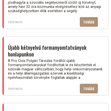
jóváhagyta a szociális segélyezésről szóló új törvényt,
amely havi 32 óra közmunka elvégzéséhez köti az anyagi
szükséghelyzetben élők esetében a segély
TOVÁBB
(ÚJABB
2020/06/26
FELADAT
AZ
ÖNKORMÁNY
KÖZMUNKA
Újabb kétnyelvű formanyomtatványok
A
honlapunkon
SEGÉLYEN
ÉLŐKNEK)
A Pro Civis Polgári Társulás fordítói újabb
formanyomtatványokat fordítottak le és készítettek el
szlovák-magyar változatban, hogy helyi önkormányzataink
és a helyi államigazgatási szervek a kisebbségi
nyelvhasználati törvénybe foglaltak alapján a
TOVÁBB
(ÚJABB
2020/06/26
KÉTNYELVŰ
FORMANYOM
HONLAPUNK