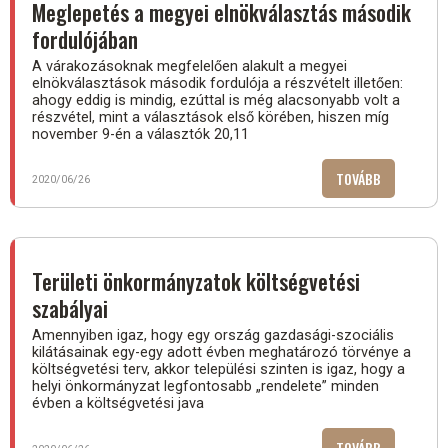
Meglepetés a megyei elnökválasztás második
fordulójában
A várakozásoknak megfelelően alakult a megyei
elnökválasztások második fordulója a részvételt illetően:
ahogy eddig is mindig, ezúttal is még alacsonyabb volt a
részvétel, mint a választások első körében, hiszen míg
november 9-én a választók 20,11
TOVÁBB
(MEGLEPET
2020/06/26
A
MEGYEI
ELNÖKVÁLA
MÁSODIK
Területi önkormányzatok költségvetési
FORDULÓJÁ
szabályai
Amennyiben igaz, hogy egy ország gazdasági-szociális
kilátásainak egy-egy adott évben meghatározó törvénye a
költségvetési terv, akkor települési szinten is igaz, hogy a
helyi önkormányzat legfontosabb „rendelete” minden
évben a költségvetési java
TOVÁBB
(TERÜLETI