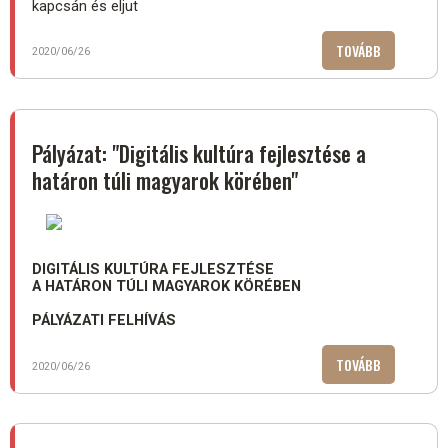
kapcsán és eljut
TOVÁBB
(MEGYEI
2020/06/26
VÁLASZTÁS
-
TÁJÉKOZTA
A
Pályázat: "Digitális kultúra fejlesztése a
VÁLASZTÓP
határon túli magyarok körében"
SZÁMÁRA)
DIGITÁLIS KULTÚRA FEJLESZTÉSE
A HATÁRON TÚLI MAGYAROK KÖRÉBEN
PÁLYÁZATI FELHÍVÁS
TOVÁBB
(PÁLYÁZAT:
2020/06/26
"DIGITÁLIS
KULTÚRA
FEJLESZTÉS