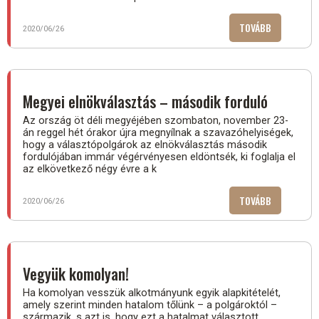
TOVÁBB
(ÚJABB
2020/06/26
PRO
CIVIS
FÜZETEK
AZ
Megyei elnökválasztás – második forduló
ÖNKORMÁNY
Az ország öt déli megyéjében szombaton, november 23-
án reggel hét órakor újra megnyílnak a szavazóhelyiségek,
hogy a választópolgárok az elnökválasztás második
fordulójában immár végérvényesen eldöntsék, ki foglalja el
az elkövetkező négy évre a k
TOVÁBB
(MEGYEI
2020/06/26
ELNÖKVÁLA
–
MÁSODIK
FORDULÓ)
Vegyük komolyan!
Ha komolyan vesszük alkotmányunk egyik alapkitételét,
amely szerint minden hatalom tőlünk – a polgároktól –
származik, s azt is, hogy ezt a hatalmat választott