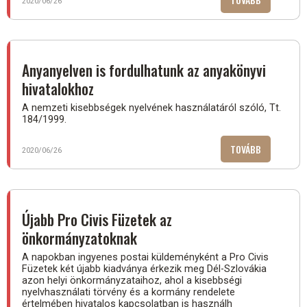
2020/06/26
ÖNKORMÁN
KÖLTSÉGVET
SZABÁLYAI)
Anyanyelven is fordulhatunk az anyakönyvi
hivatalokhoz
A nemzeti kisebbségek nyelvének használatáról szóló, Tt.
184/1999.
TOVÁBB
(ANYANYELV
2020/06/26
IS
FORDULHAT
AZ
ANYAKÖNYVI
Újabb Pro Civis Füzetek az
HIVATALOKH
önkormányzatoknak
A napokban ingyenes postai küldeményként a Pro Civis
Füzetek két újabb kiadványa érkezik meg Dél-Szlovákia
azon helyi önkormányzataihoz, ahol a kisebbségi
nyelvhasználati törvény és a kormány rendelete
értelmében hivatalos kapcsolatban is használh