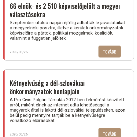
A
66 elnök- és 2 510 képviselőjelölt a megyei
HATÁRON
választásokra
TÚLI
MAGYAROK
Szeptember utolsó napján éjfélig adhatták le javaslataikat
a megyeelnöki posztra, illetve a kerületi önkormányzatok
KÖRÉBEN")
képviselőire a pártok, politikai mozgalmak, koalíciók,
valamint a független jelöltek.
TOVÁBB
(66
2020/06/26
ELNÖK-
ÉS
2
510
Kétnyelvűség a dél-szlovákiai
KÉPVISELŐJ
önkormányzatok honlapjain
A
MEGYEI
A Pro Civis Polgári Társulás 2012-ben felmérést készített
arról, miként élnek az internet adta lehetőséggel a
VÁLASZTÁS
magyarok által is lakott dél-szlovákiai településeken, azon
belül pedig mennyire tartják be a kétnyelvűségre
vonatkozó előírásokat.
TOVÁBB
(KÉTNYELVŰ
2020/06/26