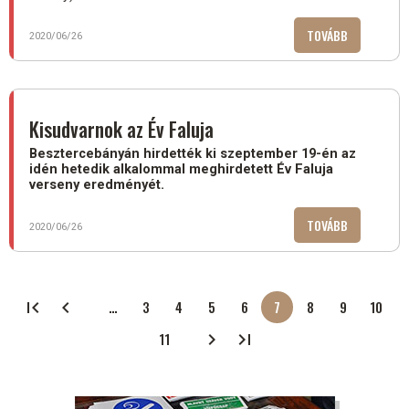
TOVÁBB
(ÚJ
2020/06/26
JOGSZABÁL
A
POLGÁROK
TARTÓZKOD
Kisudvarnok az Év Faluja
HELYÉNEK
Besztercebányán hirdették ki szeptember 19-én az
NYILVÁNTA
idén hetedik alkalommal meghirdetett Év Faluja
verseny eredményét.
TOVÁBB
(KISUDVAR
2020/06/26
AZ
ÉV
FALUJA)
…
3
4
5
6
7
8
9
10
Oldalszámozás
Oldal
Oldal
Oldal
Oldal
Jelenlegi
Oldal
Oldal
Oldal
oldal
11
Oldal