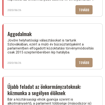
TOVÁBB
(MEGJELEN
2020/06/26
AZ
ÖNKORMÁNY
SZEMLE
10.
Aggodalmak
SZÁMA)
Jövőre helyhatósági választásokat is tartunk
Szlovákiában, ezért a múló év búcsúztatójaként a
parlamentben elfogadott közoktatási törvénymódosítás
csak 2015 szeptemberében lép hatályba.
TOVÁBB
(AGGODALM
2020/06/26
Újabb feladat az önkormányzatoknak:
közmunka a segélyen élőknek
Bár a köztársasági elnök gyanúja szerint is
alkotmánysértő, a parlament többsége (másodszor is)