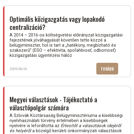
A
MEGYEI
VÁLASZTÁS
Optimális közigazgatás vagy lopakodó
centralizáció?
A 2014 – 2016-os költségvetési előirányzat közigazgatási
fejezetének jóváhagyását követően tette közzé a
belügyminiszter, hol is tart a „hatékony, megbízható és
szakszerű” (ESO – efektivita, spoľahlivosť, odbornosť)
közigazgatási ügyintézési hálóz
TOVÁBB
(OPTIMÁLIS
2020/06/26
KÖZIGAZGA
VAGY
LOPAKODÓ
CENTRALIZ
Megyei választások - Tájékoztató a
választópolgár számára
A Szlovák Köztársaság Belügyminisztériuma a kisebbségi
nyelvhasználati törvény értelmében a kisebbségek
nyelvére is lefordította az
Értesítőt a választások idejéről
és helyéről
a közelgő kerületi önkormányzati választások