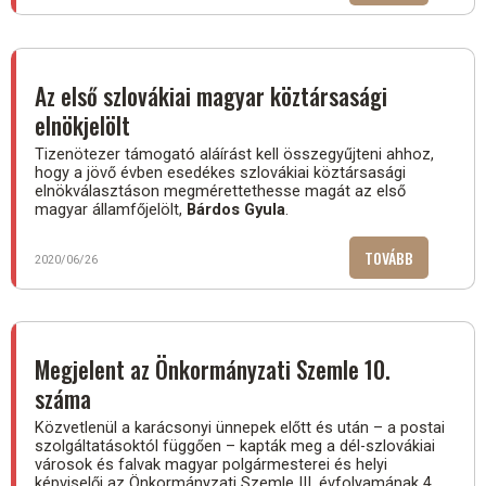
A
SZOCIÁLIS
SEGÉLYEN
ÉLŐK
Az első szlovákiai magyar köztársasági
MUNKAVÉGZ
elnökjelölt
Tizenötezer támogató aláírást kell összegyűjteni ahhoz,
hogy a jövő évben esedékes szlovákiai köztársasági
elnökválasztáson megmérettethesse magát az első
magyar államfőjelölt,
Bárdos Gyula
.
TOVÁBB
(AZ
2020/06/26
ELSŐ
SZLOVÁKIAI
MAGYAR
KÖZTÁRSAS
Megjelent az Önkormányzati Szemle 10.
ELNÖKJELÖL
száma
Közvetlenül a karácsonyi ünnepek előtt és után – a postai
szolgáltatásoktól függően – kapták meg a dél-szlovákiai
városok és falvak magyar polgármesterei és helyi
képviselői az Önkormányzati Szemle III. évfolyamának 4.