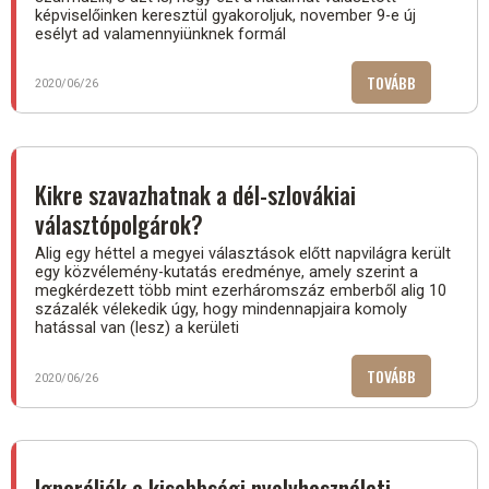
képviselőinken keresztül gyakoroljuk, november 9-e új
esélyt ad valamennyiünknek formál
TOVÁBB
(VEGYÜK
2020/06/26
KOMOLYAN!)
Kikre szavazhatnak a dél-szlovákiai
választópolgárok?
Alig egy héttel a megyei választások előtt napvilágra került
egy közvélemény-kutatás eredménye, amely szerint a
megkérdezett több mint ezerháromszáz emberből alig 10
százalék vélekedik úgy, hogy mindennapjaira komoly
hatással van (lesz) a kerületi
TOVÁBB
(KIKRE
2020/06/26
SZAVAZHAT
A
DÉL-
SZLOVÁKIAI
Ignorálják a kisebbségi nyelvhasználati