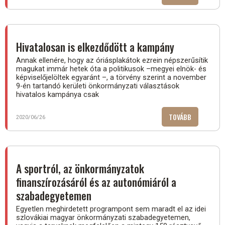
A
DÉL-
SZLOVÁKIAI
ÖNKORMÁN
Hivatalosan is elkezdődött a kampány
HONLAPJAI
Annak ellenére, hogy az óriásplakátok ezrein népszerűsítik
magukat immár hetek óta a politikusok –megyei elnök- és
képviselőjelöltek egyaránt –, a törvény szerint a november
9-én tartandó kerületi önkormányzati választások
hivatalos kampánya csak
TOVÁBB
(HIVATALOS
2020/06/26
IS
ELKEZDŐDÖ
A
KAMPÁNY)
A sportról, az önkormányzatok
finanszírozásáról és az autonómiáról a
szabadegyetemen
Egyetlen meghirdetett programpont sem maradt el az idei
szlovákiai magyar önkormányzati szabadegyetemen,