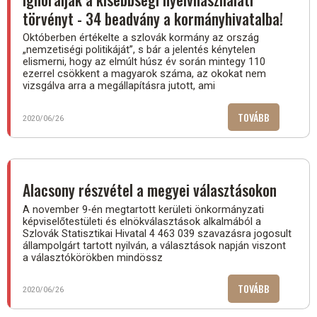
VÁLASZTÓP
törvényt - 34 beadvány a kormányhivatalba!
Októberben értékelte a szlovák kormány az ország
„nemzetiségi politikáját”, s bár a jelentés kénytelen
elismerni, hogy az elmúlt húsz év során mintegy 110
ezerrel csökkent a magyarok száma, az okokat nem
vizsgálva arra a megállapításra jutott, ami
TOVÁBB
(IGNORÁLJÁ
2020/06/26
A
KISEBBSÉGI
NYELVHASZN
TÖRVÉNYT
Alacsony részvétel a megyei választásokon
-
A november 9-én megtartott kerületi önkormányzati
34
képviselőtestületi és elnökválasztások alkalmából a
BEADVÁNY
Szlovák Statisztikai Hivatal 4 463 039 szavazásra jogosult
A
állampolgárt tartott nyilván, a választások napján viszont
KORMÁNYHI
a választókörökben mindössz
TOVÁBB
(ALACSONY
2020/06/26
RÉSZVÉTEL