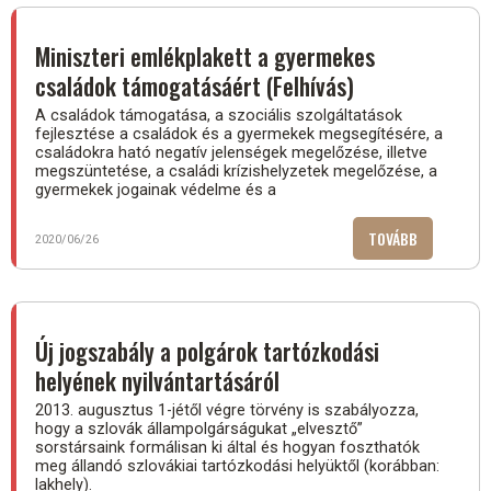
ÖNKORMÁNY
Miniszteri emlékplakett a gyermekes
családok támogatásáért (Felhívás)
A családok támogatása, a szociális szolgáltatások
fejlesztése a családok és a gyermekek megsegítésére, a
családokra ható negatív jelenségek megelőzése, illetve
megszüntetése, a családi krízishelyzetek megelőzése, a
gyermekek jogainak védelme és a
TOVÁBB
(MINISZTER
2020/06/26
EMLÉKPLAK
A
GYERMEKES
CSALÁDOK
Új jogszabály a polgárok tartózkodási
TÁMOGATÁS
helyének nyilvántartásáról
(FELHÍVÁS))
2013. augusztus 1-jétől végre törvény is szabályozza,
hogy a szlovák állampolgárságukat „elvesztő”
sorstársaink formálisan ki által és hogyan foszthatók
meg állandó szlovákiai tartózkodási helyüktől (korábban:
lakhely).