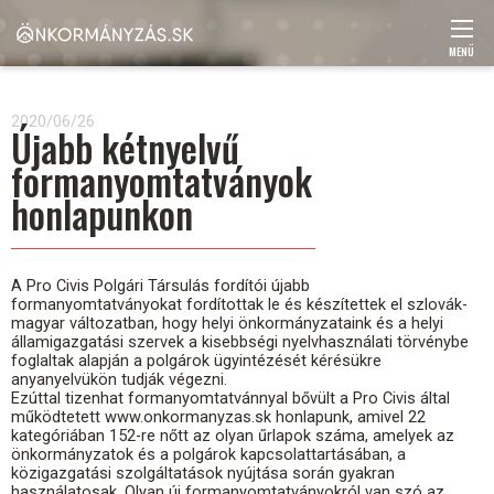
Ugrás
a
tartalomra
MENÜ
Main
navigation
2020/06/26
Újabb kétnyelvű
formanyomtatványok
honlapunkon
A Pro Civis Polgári Társulás fordítói újabb
formanyomtatványokat fordítottak le és készítettek el szlovák-
magyar változatban, hogy helyi önkormányzataink és a helyi
államigazgatási szervek a kisebbségi nyelvhasználati törvénybe
foglaltak alapján a polgárok ügyintézését kérésükre
anyanyelvükön tudják végezni.
Ezúttal tizenhat formanyomtatvánnyal bővült a Pro Civis által
működtetett www.onkormanyzas.sk honlapunk, amivel 22
kategóriában 152-re nőtt az olyan űrlapok száma, amelyek az
önkormányzatok és a polgárok kapcsolattartásában, a
közigazgatási szolgáltatások nyújtása során gyakran
használatosak. Olyan új formanyomtatványokról van szó az