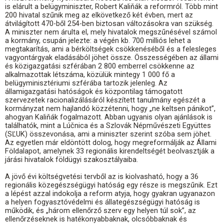
is elárult a belügyminiszter, Robert Kaliňák a reformról. Több mint
200 hivatal szűnik meg az elkövetkező két évben, mert az
átvilágított 470-ből 254-ben biztosan változásokra van szükség.
A miniszter nem árulta el, mely hivatalok megszűnésével számol
a kormány, csupán jelezte: a végén kb. 700 milliós lehet a
megtakarítás, ami a bérköltségek csökkenéséből és a felesleges
vagyontárgyak eladásából jöhet össze. Összességében az állami
és közigazgatási szférában 2 800 emberrel csökkenne az
alkalmazottak létszáma, közülük mintegy 1 000 fő a
belügyminisztériumi szférába tartozik jelenleg. Az
államigazgatási hatóságok és központilag támogatott
szervezetek racionalizálásáról készített tanulmány egészét a
kormányzat nem hajlandó közzétenni, hogy „ne keltsen pánikot”,
ahogyan Kaliňák fogalmazott. Abban ugyanis olyan ajánlások is
találhatók, mint a Lúčnica és a Szlovák Népművészeti Együttes
(SĽUK) összevonása, ami a miniszter szerint szóba sem jöhet.
Az egyetlen már eldöntött dolog, hogy megreformálják az Állami
Földalapot, amelynek 33 regionális kirendeltségét beolvasztják a
járási hivatalok földügyi szakosztályaiba.
A jövő évi költségvetési tervből az is kiolvasható, hogy a 36
regionális közegészségügyi hatóság egy része is megszűnik. Ezt
a lépést azzal indokolja a reform atyja, hogy gyakran ugyanazon
a helyen fogyasztóvédelmi és állategészségügyi hatóság is
működik, és „három ellenőrző szerv egy helyen túl sok”, az
ellenőrzéseknek is hatékonyabbaknak, olcsóbbaknak és