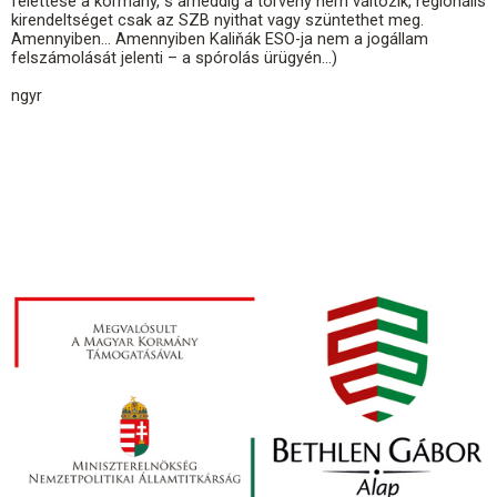
felettese a kormány, s ameddig a törvény nem változik, regionális
kirendeltséget csak az SZB nyithat vagy szüntethet meg.
Amennyiben… Amennyiben Kaliňák ESO-ja nem a jogállam
felszámolását jelenti – a spórolás ürügyén…)
ngyr