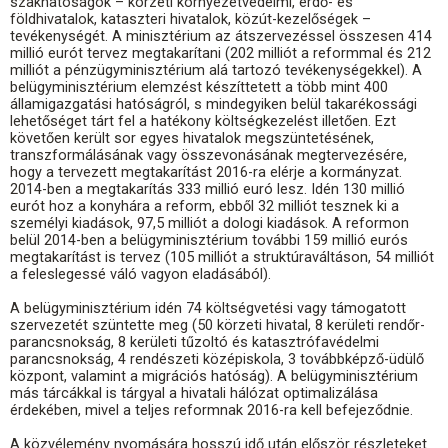
szakhatóságok – körzeti környezetvédelmi, erdő- és
földhivatalok, kataszteri hivatalok, közút-kezelőségek –
tevékenységét. A minisztérium az átszervezéssel összesen 414
millió eurót tervez megtakarítani (202 milliót a reformmal és 212
milliót a pénzügyminisztérium alá tartozó tevékenységekkel). A
belügyminisztérium elemzést készíttetett a több mint 400
államigazgatási hatóságról, s mindegyiken belül takarékossági
lehetőséget tárt fel a hatékony költségkezelést illetően. Ezt
követően került sor egyes hivatalok megszüntetésének,
transzformálásának vagy összevonásának megtervezésére,
hogy a tervezett megtakarítást 2016-ra elérje a kormányzat.
2014-ben a megtakarítás 333 millió euró lesz. Idén 130 millió
eurót hoz a konyhára a reform, ebből 32 milliót tesznek ki a
személyi kiadások, 97,5 milliót a dologi kiadások. A reformon
belül 2014-ben a belügyminisztérium további 159 millió eurós
megtakarítást is tervez (105 milliót a struktúraváltáson, 54 milliót
a feleslegessé váló vagyon eladásából).
A belügyminisztérium idén 74 költségvetési vagy támogatott
szervezetét szüntette meg (50 körzeti hivatal, 8 kerületi rendőr-
parancsnokság, 8 kerületi tűzoltó és katasztrófavédelmi
parancsnokság, 4 rendészeti középiskola, 3 továbbképző-üdülő
központ, valamint a migrációs hatóság). A belügyminisztérium
más tárcákkal is tárgyal a hivatali hálózat optimalizálása
érdekében, mivel a teljes reformnak 2016-ra kell befejeződnie.
A közvélemény nyomására hosszú idő után először részleteket