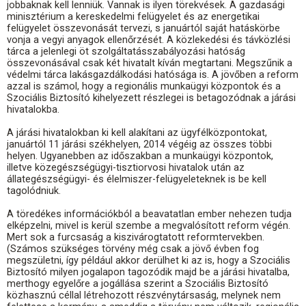
jobbaknak kell lenniük. Vannak is ilyen törekvések. A gazdasági
minisztérium a kereskedelmi felügyelet és az energetikai
felügyelet összevonását tervezi, s januártól saját hatáskörbe
vonja a vegyi anyagok ellenőrzését. A közlekedési és távközlési
tárca a jelenlegi öt szolgáltatásszabályozási hatóság
összevonásával csak két hivatalt kíván megtartani. Megszűnik a
védelmi tárca lakásgazdálkodási hatósága is. A jövőben a reform
azzal is számol, hogy a regionális munkaügyi központok és a
Szociális Biztosító kihelyezett részlegei is betagozódnak a járási
hivatalokba.
A járási hivatalokban ki kell alakítani az ügyfélközpontokat,
januártól 11 járási székhelyen, 2014 végéig az összes többi
helyen. Ugyanebben az időszakban a munkaügyi központok,
illetve közegészségügyi-tisztiorvosi hivatalok után az
állategészségügyi- és élelmiszer-felügyeleteknek is be kell
tagolódniuk.
A töredékes információkból a beavatatlan ember nehezen tudja
elképzelni, mivel is kerül szembe a megvalósított reform végén.
Mert sok a furcsaság a kiszivárogtatott reformtervekben.
(Számos szükséges törvény még csak a jövő évben fog
megszületni, így például akkor derülhet ki az is, hogy a Szociális
Biztosító milyen jogalapon tagozódik majd be a járási hivatalba,
merthogy egyelőre a jogállása szerint a Szociális Biztosító
közhasznú céllal létrehozott részvénytársaság, melynek nem