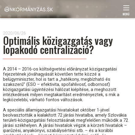
Ugrás
a
tartalomra
MENÜ
Main
navigation
2020/06/26
Optimális közigazgatás vagy
lopakodó centralizáció?
A 2014 – 2016-os költségvetési előirányzat közigazgatási
fejezetének jóváhagyását követően tette közzé a
belügyminiszter, hol is tart a „hatékony, megbízható és
szakszerű” (ESO – efektivita, spoľahlivosť, odbornosť)
közigazgatási ügyintézési hálózat kiépítése, a meghozott
intézkedések milyen megtakarítást eredményeztek, s mik a
legközelebbi, várható fontos változások.
A speciális államigazgatási hivatalokat október 1-jével
beolvasztották a kialakított 72 járási hivatalba, amely Szlovákia
területi-közigazgatási felosztásának megfelelően működik a 72
járási székhelyen. A járási hivatalok végzik a körzeti hivatalok –
iparűzési, anyakönyvi, szabálysértési stb. – és a korábbi