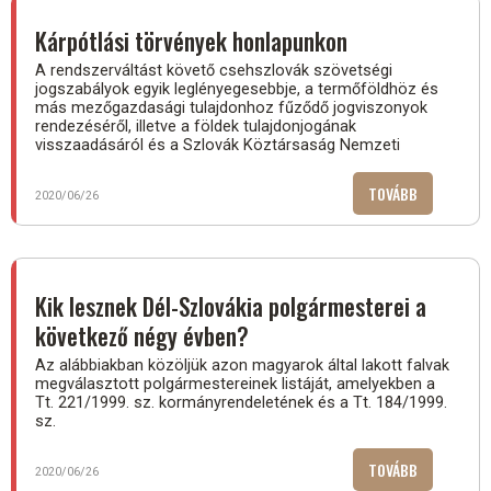
ELÉGEDETT)
Kárpótlási törvények honlapunkon
A rendszerváltást követő csehszlovák szövetségi
jogszabályok egyik leglényegesebbje, a termőföldhöz és
más mezőgazdasági tulajdonhoz fűződő jogviszonyok
rendezéséről, illetve a földek tulajdonjogának
visszaadásáról és a Szlovák Köztársaság Nemzeti
TOVÁBB
(KÁRPÓTLÁ
2020/06/26
TÖRVÉNYEK
HONLAPUNK
Kik lesznek Dél-Szlovákia polgármesterei a
következő négy évben?
Az alábbiakban közöljük azon magyarok által lakott falvak
megválasztott polgármestereinek listáját, amelyekben a
Tt. 221/1999. sz. kormányrendeletének és a Tt. 184/1999.
sz.
TOVÁBB
(KIK
2020/06/26