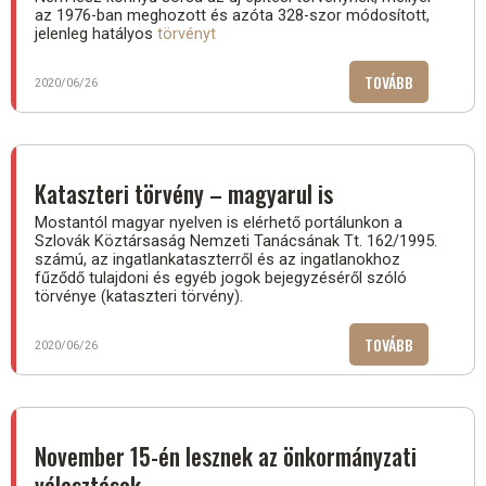
az 1976-ban meghozott és azóta 328-szor módosított,
jelenleg hatályos
törvényt
TOVÁBB
(2300
2020/06/26
KIFOGÁST
NYÚJTOTTA
BE
AZ
Kataszteri törvény – magyarul is
ÉPÍTÉSI
Mostantól magyar nyelven is elérhető portálunkon a
TÖRVÉNYJA
Szlovák Köztársaság Nemzeti Tanácsának Tt. 162/1995.
számú, az ingatlankataszterről és az ingatlanokhoz
fűződő tulajdoni és egyéb jogok bejegyzéséről szóló
törvénye (kataszteri törvény).
TOVÁBB
(KATASZTER
2020/06/26
TÖRVÉNY
–
MAGYARUL
IS)
November 15-én lesznek az önkormányzati
választások