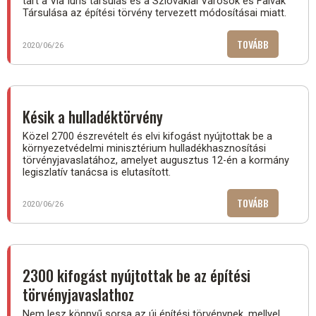
tart a Via Iuris társulás és a Szlovákiai Városok és Falvak
Társulása az építési törvény tervezett módosításai miatt.
TOVÁBB
(NAGYOBB
2020/06/26
ÁLLAMI
BELESZÓLÁ
A
TERÜLETFEJ
Késik a hulladéktörvény
Közel 2700 észrevételt és elvi kifogást nyújtottak be a
környezetvédelmi minisztérium hulladékhasznosítási
törvényjavaslatához, amelyet augusztus 12-én a kormány
legiszlatív tanácsa is elutasított.
TOVÁBB
(KÉSIK
2020/06/26
A
HULLADÉKT
2300 kifogást nyújtottak be az építési
törvényjavaslathoz
Nem lesz könnyű sorsa az új építési törvénynek, mellyel