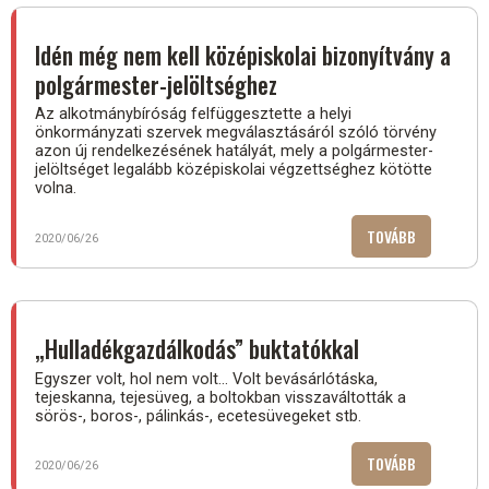
ADÓKRÓL
SZÓLÓ
Idén még nem kell középiskolai bizonyítvány a
TÖRVÉNY)
polgármester-jelöltséghez
Az alkotmánybíróság felfüggesztette a helyi
önkormányzati szervek megválasztásáról szóló törvény
azon új rendelkezésének hatályát, mely a polgármester-
jelöltséget legalább középiskolai végzettséghez kötötte
volna.
TOVÁBB
(IDÉN
2020/06/26
MÉG
NEM
KELL
KÖZÉPISKOL
„Hulladékgazdálkodás” buktatókkal
BIZONYÍTVÁ
Egyszer volt, hol nem volt… Volt bevásárlótáska,
A
tejeskanna, tejesüveg, a boltokban visszaváltották a
POLGÁRMES
sörös-, boros-, pálinkás-, ecetesüvegeket stb.
JELÖLTSÉGH
TOVÁBB
(„HULLADÉ
2020/06/26
BUKTATÓKK