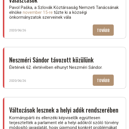
Pavol Paška, a Szlovák Köztársaság Nemzeti Tanácsának
elnöke
november 15-re
tűzte ki a községi
önkormányzatok szerveinek vála
TOVÁBB
(NOVEMBER
2020/06/26
15-
ÉN
LESZNEK
AZ
Neszméri Sándor távozott közülünk
ÖNKORMÁNY
Életének 62. életévében elhunyt Neszméri Sándor.
VÁLASZTÁS
TOVÁBB
(NESZMÉRI
2020/06/26
SÁNDOR
TÁVOZOTT
KÖZÜLÜNK)
Változások lesznek a helyi adók rendszerében
Kormánypárti és ellenzéki képviselők együttesen
terjesztették a parlament elé a helyi adókról szóló törvény
módosító javaslatát, hogy úgymond konkrét problémákat