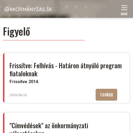
Ugrás
a
tartalomra
MENÜ
Main
Figyelő
navigation
Frissítve: Felhívás - Határon átnyúló program
fiataloknak
Frissítve 2014.
TOVÁBB
(FRISSÍTVE:
2020/06/26
FELHÍVÁS
-
HATÁRON
ÁTNYÚLÓ
"Címvédések" az önkormányzati
PROGRAM