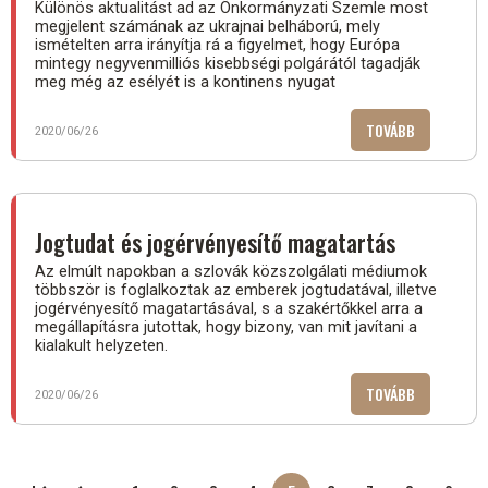
Különös aktualitást ad az Önkormányzati Szemle most
megjelent számának az ukrajnai belháború, mely
ismételten arra irányítja rá a figyelmet, hogy Európa
mintegy negyvenmilliós kisebbségi polgárától tagadják
meg még az esélyét is a kontinens nyugat
TOVÁBB
(MEGJELEN
2020/06/26
AZ
ÖNKORMÁNY
SZEMLE
IDEI
Jogtudat és jogérvényesítő magatartás
2.
Az elmúlt napokban a szlovák közszolgálati médiumok
SZÁMA)
többször is foglalkoztak az emberek jogtudatával, illetve
jogérvényesítő magatartásával, s a szakértőkkel arra a
megállapításra jutottak, hogy bizony, van mit javítani a
kialakult helyzeten.
TOVÁBB
(JOGTUDAT
2020/06/26
ÉS
JOGÉRVÉNY
MAGATARTÁ