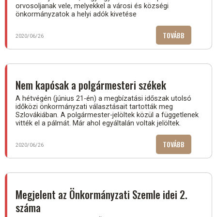
orvosoljanak vele, melyekkel a városi és községi
önkormányzatok a helyi adók kivetése
TOVÁBB
(VÁLTOZÁS
2020/06/26
LESZNEK
A
HELYI
ADÓK
Nem kapósak a polgármesteri székek
RENDSZERÉ
A hétvégén (június 21-én) a megbízatási időszak utolsó
időközi önkormányzati választásait tartották meg
Szlovákiában. A polgármester-jelöltek közül a függetlenek
vitték el a pálmát. Már ahol egyáltalán voltak jelöltek.
TOVÁBB
(NEM
2020/06/26
KAPÓSAK
A
POLGÁRMES
SZÉKEK)
Megjelent az Önkormányzati Szemle idei 2.
száma