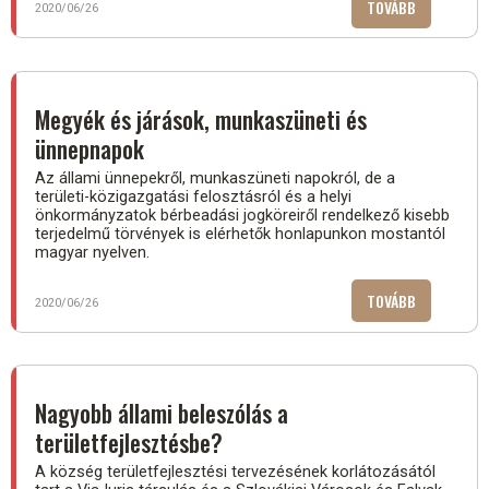
TOVÁBB
(A
2020/06/26
GYÜLEKEZÉS
SZABADSÁG
ALAPJOG)
Megyék és járások, munkaszüneti és
ünnepnapok
Az állami ünnepekről, munkaszüneti napokról, de a
területi-közigazgatási felosztásról és a helyi
önkormányzatok bérbeadási jogköreiről rendelkező kisebb
terjedelmű törvények is elérhetők honlapunkon mostantól
magyar nyelven.
TOVÁBB
(MEGYÉK
2020/06/26
ÉS
JÁRÁSOK,
MUNKASZÜN
ÉS
Nagyobb állami beleszólás a
ÜNNEPNAPO
területfejlesztésbe?
A község területfejlesztési tervezésének korlátozásától