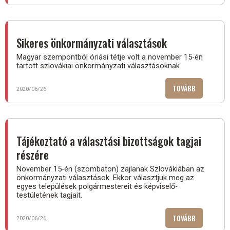
LESZNEK
DÉL-
SZLOVÁKIA
POLGÁRMES
Sikeres önkormányzati választások
A
Magyar szempontból óriási tétje volt a november 15-én
KÖVETKEZŐ
tartott szlovákiai önkormányzati választásoknak.
NÉGY
ÉVBEN?)
TOVÁBB
(SIKERES
2020/06/26
ÖNKORMÁNY
VÁLASZTÁS
Tájékoztató a választási bizottságok tagjai
részére
November 15-én (szombaton) zajlanak Szlovákiában az
önkormányzati választások. Ekkor választjuk meg az
egyes települések polgármestereit és képviselő-
testületének tagjait.
TOVÁBB
(TÁJÉKOZT
2020/06/26
A