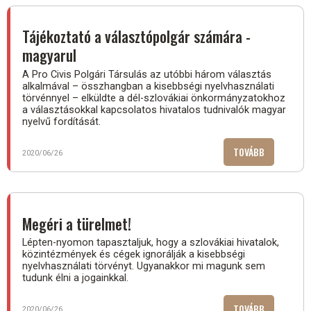
Tájékoztató a választópolgár számára -
magyarul
A Pro Civis Polgári Társulás az utóbbi három választás
alkalmával – összhangban a kisebbségi nyelvhasználati
törvénnyel – elküldte a dél-szlovákiai önkormányzatokhoz
a választásokkal kapcsolatos hivatalos tudnivalók magyar
nyelvű fordítását.
TOVÁBB
(TÁJÉKOZT
2020/06/26
A
VÁLASZTÓP
SZÁMÁRA
-
Megéri a türelmet!
MAGYARUL)
Lépten-nyomon tapasztaljuk, hogy a szlovákiai hivatalok,
közintézmények és cégek ignorálják a kisebbségi
nyelvhasználati törvényt. Ugyanakkor mi magunk sem
tudunk élni a jogainkkal.
TOVÁBB
(
2020/06/26