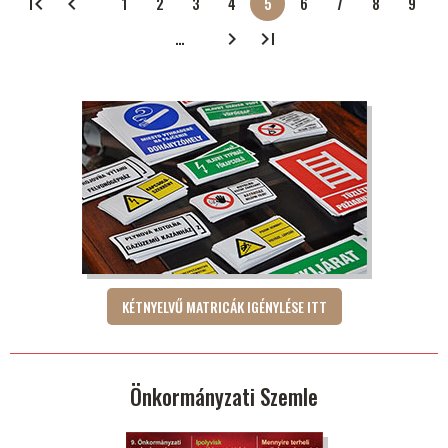
1
2
3
4
5
6
7
8
9
Oldalszámozás
Oldal
Oldal
Oldal
Oldal
Jelenlegi
Oldal
Oldal
Oldal
Oldal
oldal
…
KÉTNYELVŰ MATRICÁK IGÉNYLÉSE ITT
Önkormányzati Szemle