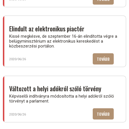
MEGÉRI
A
TÜRELMET!
Elindult az elektronikus piactér
Kissé megkésve, de szeptember 16-án elindította végre a
belügyminisztérium az elektronikus kereskedést a
közbeszerzési portálon.
TOVÁBB
(ELINDULT
2020/06/26
AZ
ELEKTRONI
PIACTÉR)
Változott a helyi adókról szóló törvény
Képviselői indítványra módosította a helyi adókról szóló
törvényt a parlament.
TOVÁBB
(VÁLTOZOT
2020/06/26
A
HELYI