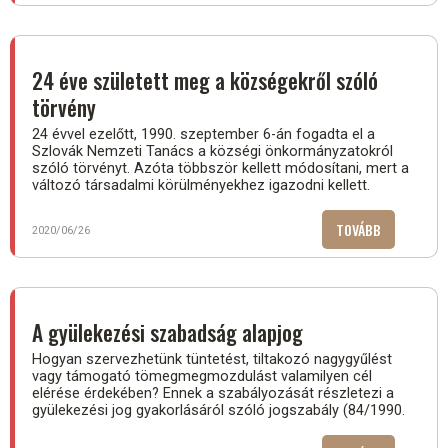
24 éve született meg a községekről szóló
törvény
24 évvel ezelőtt, 1990. szeptember 6-án fogadta el a
Szlovák Nemzeti Tanács a községi önkormányzatokról
szóló törvényt. Azóta többször kellett módosítani, mert a
változó társadalmi körülményekhez igazodni kellett.
TOVÁBB
(24
2020/06/26
ÉVE
SZÜLETETT
MEG
A
A gyülekezési szabadság alapjog
KÖZSÉGEKR
Hogyan szervezhetünk tüntetést, tiltakozó nagygyűlést
SZÓLÓ
vagy támogató tömegmegmozdulást valamilyen cél
TÖRVÉNY)
elérése érdekében? Ennek a szabályozását részletezi a
gyülekezési jog gyakorlásáról szóló jogszabály (84/1990.