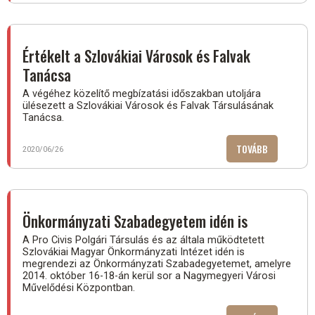
VÁLASZTÁSI
BIZOTTSÁG
TAGJAI
Értékelt a Szlovákiai Városok és Falvak
RÉSZÉRE)
Tanácsa
A végéhez közelítő megbízatási időszakban utoljára
ülésezett a Szlovákiai Városok és Falvak Társulásának
Tanácsa.
TOVÁBB
(ÉRTÉKELT
2020/06/26
A
SZLOVÁKIAI
VÁROSOK
ÉS
Önkormányzati Szabadegyetem idén is
FALVAK
A Pro Civis Polgári Társulás és az általa működtetett
TANÁCSA)
Szlovákiai Magyar Önkormányzati Intézet idén is
megrendezi az Önkormányzati Szabadegyetemet, amelyre
2014. október 16-18-án kerül sor a Nagymegyeri Városi
Művelődési Központban.