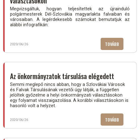
választásokon
FIATALOKNA
Megvizsgáltuk, hogyan teljesítettek az újrainduló
polgármesterek Dél-Szlovákia magyarlakta falvaiban és
városaiban. A legérdekesebb számokat bemutatjuk az
alábbi infografikán:
TOVÁBB
("CÍMVÉDÉS
2020/06/26
AZ
ÖNKORMÁNY
VÁLASZTÁS
Az önkormányzatok társulása elégedett
Semmi meglepő nincs abban, hogy a Szlovákiai Városok
és Falvak Társulásának vezetői úgy látják, a független
jelöltek győzelme a helyi önkormányzati választásokon
egy folyamat visszaigazolása. A korábbi választásokon is
hasonló volt a helyzet.
TOVÁBB
(AZ
2020/06/26
ÖNKORMÁN
TÁRSULÁSA