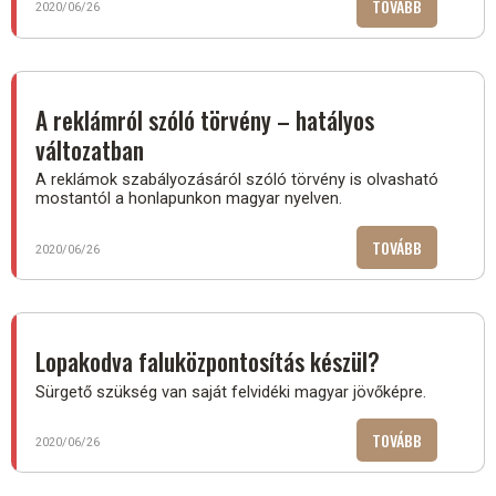
TOVÁBB
(ÖNKORMÁN
2020/06/26
SZABADEGY
IDÉN
IS)
A reklámról szóló törvény – hatályos
változatban
A reklámok szabályozásáról szóló törvény is olvasható
mostantól a honlapunkon magyar nyelven.
TOVÁBB
(A
2020/06/26
REKLÁMRÓL
SZÓLÓ
TÖRVÉNY
–
Lopakodva faluközpontosítás készül?
HATÁLYOS
Sürgető szükség van saját felvidéki magyar jövőképre.
VÁLTOZATB
TOVÁBB
(LOPAKODV
2020/06/26
FALUKÖZPO
KÉSZÜL?)