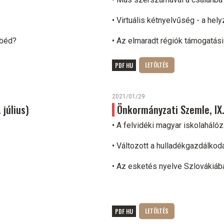
• Virtuális kétnyelvűség - a hely
ebéd?
• Az elmaradt régiók támogatás
PDF HU
2021/01/29
 július)
Önkormányzati Szemle, IX. 
• A felvidéki magyar iskolahálóz
• Változott a hulladékgazdálkod
• Az esketés nyelve Szlovákiáb
PDF HU