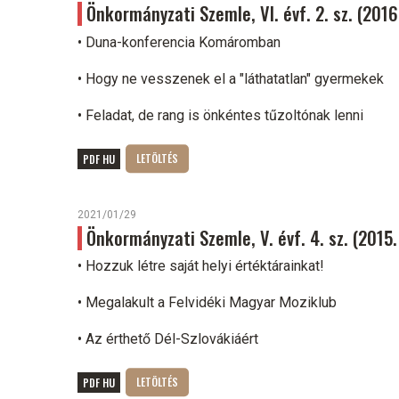
Önkormányzati Szemle, VI. évf. 2. sz. (2016
• Duna-konferencia Komáromban
• Hogy ne vesszenek el a "láthatatlan" gyermekek
• Feladat, de rang is önkéntes tűzoltónak lenni
PDF HU
2021/01/29
Önkormányzati Szemle, V. évf. 4. sz. (201
• Hozzuk létre saját helyi értéktárainkat!
• Megalakult a Felvidéki Magyar Moziklub
• Az érthető Dél-Szlovákiáért
PDF HU