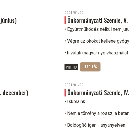
2021/01/29
 június)
Önkormányzati Szemle, V. é
• Együttműködés nélkül nem jut
• Végre az okokat kellene gyóg
•
hivatali magyar nyelvhasznála
PDF HU
2021/01/29
4. december)
Önkormányzati Szemle, IV. 
• Iskoláink
• Nem a törvény a rossz, a betar
• Boldogító igen - anyanyelven