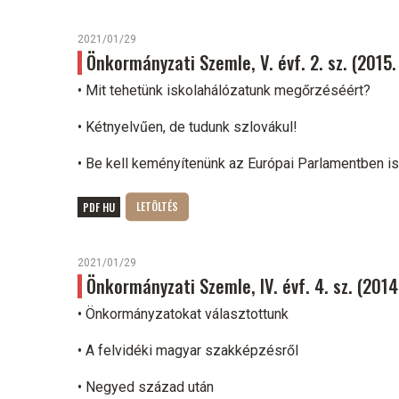
2021/01/29
Önkormányzati Szemle, V. évf. 2. sz. (2015.
• Mit tehetünk iskolahálózatunk megőrzéséért?
• Kétnyelvűen, de tudunk szlovákul!
• Be kell keményítenünk az Európai Parlamentben is
PDF HU
2021/01/29
Önkormányzati Szemle, IV. évf. 4. sz. (201
• Önkormányzatokat választottunk
• A felvidéki magyar szakképzésről
• Negyed század után