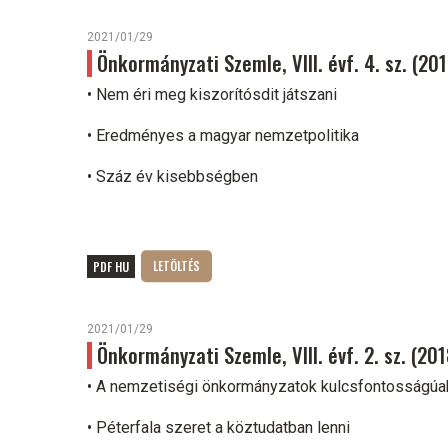
2021/01/29
Önkormányzati Szemle, VIII. évf. 4. sz. (2
• Nem éri meg kiszorítósdit játszani
• Eredményes a magyar nemzetpolitika
• Száz év kisebbségben
PDF HU
2021/01/29
Önkormányzati Szemle, VIII. évf. 2. sz. (201
• A nemzetiségi önkormányzatok kulcsfontosságúa
• Péterfala szeret a köztudatban lenni