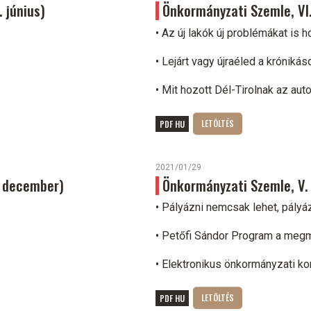
. június)
Önkormányzati Szemle, VI. é
• Az új lakók új problémákat is 
• Lejárt vagy újraéled a krónikás
• Mit hozott Dél-Tirolnak az au
PDF HU
2021/01/29
5. december)
Önkormányzati Szemle, V. é
• Pályázni nemcsak lehet, pályázn
• Petőfi Sándor Program a meg
• Elektronikus önkormányzati k
PDF HU