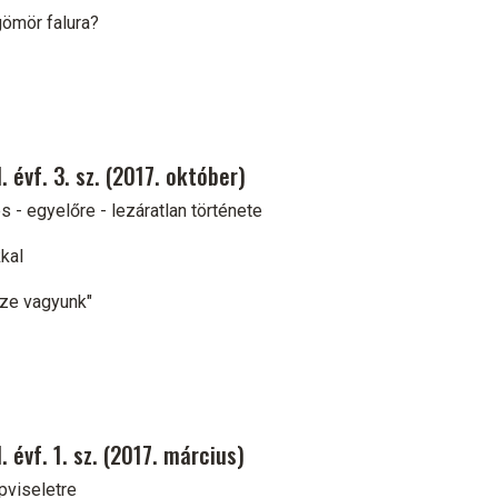
gömör falura?
 évf. 3. sz. (2017. október)
 - egyelőre - lezáratlan története
kal
eze vagyunk"
 évf. 1. sz. (2017. március)
pviseletre