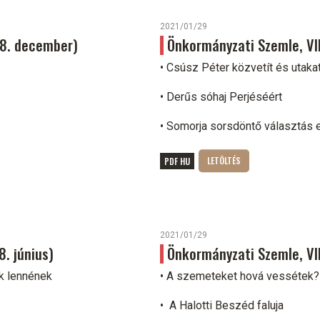
2021/01/29
018. december)
Önkormányzati Szemle, VIII
• Csúsz Péter közvetít és utaka
• Derűs sóhaj Perjéséért
• Somorja sorsdöntő választás el
PDF HU
2021/01/29
8. június)
Önkormányzati Szemle, VIII
k lennének
• A szemeteket hová vessétek?
• A Halotti Beszéd faluja