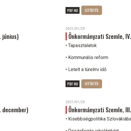
PDF HU
2021/01/29
. június)
Önkormányzati Szemle, IV. 
• Tapasztalatok
• Kommunális reform
• Letelt a türelmi idő
PDF HU
2021/01/29
3. december)
Önkormányzati Szemle, III.
• Kisebbségpolitika Szlovákiáb
• Összefogás iskoláinkért