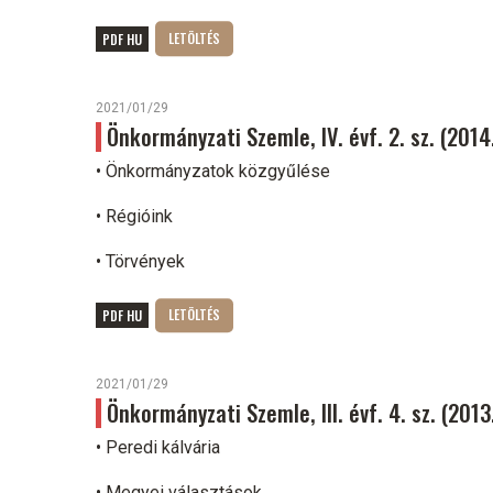
PDF HU
2021/01/29
Önkormányzati Szemle, IV. évf. 2. sz. (2014
• Önkormányzatok közgyűlése
• Régióink
• Törvények
PDF HU
2021/01/29
Önkormányzati Szemle, III. évf. 4. sz. (201
• Peredi kálvária
• Megyei választások