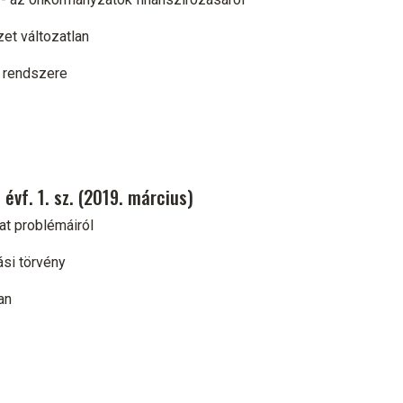
zet változatlan
i rendszere
évf. 1. sz. (2019. március)
at problémáiról
ási törvény
an