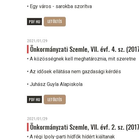
• Egy város - sarokba szorítva
PDF HU
2021/01/29
Önkormányzati Szemle, VII. évf. 4. sz. (20
• A közösségnek kell meghatároznia, mit szeretne
• Az idősek ellátása nem gazdasági kérdés
• Juhász Guyla Alapiskola
PDF HU
2021/01/29
Önkormányzati Szemle, VII. évf. 2. sz. (2017
• A régi Ipoly-parti hídfők hídért kiáltanak