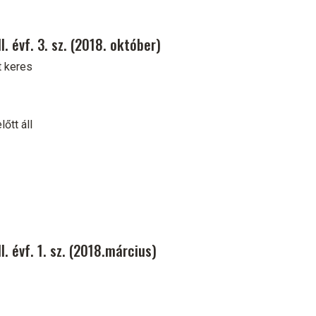
. évf. 3. sz. (2018. október)
t keres
őtt áll
. évf. 1. sz. (2018.március)