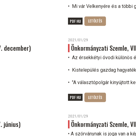
• Mi vár Velkenyére és a többi 
PDF HU
2021/01/29
17. december)
Önkormányzati Szemle, VII.
• Az érsekkétyi óvodi különös és
• Kistelepülés gazdag hagyaték
• "A választópolgár kinyújtott k
PDF HU
2021/01/29
. június)
Önkormányzati Szemle, VII.
• A szórványnak is joga van a ké