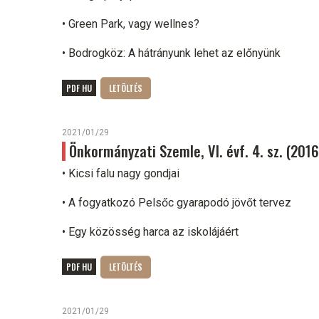
• Green Park, vagy wellnes?
• Bodrogköz: A hátrányunk lehet az előnyünk
PDF HU
2021/01/29
Önkormányzati Szemle, VI. évf. 4. sz. (201
• Kicsi falu nagy gondjai
• A fogyatkozó Pelsőc gyarapodó jövőt tervez
• Egy közösség harca az iskolájáért
PDF HU
2021/01/29