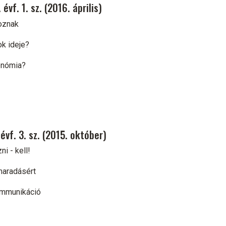
vf. 1. sz. (2016. április)
hoznak
ok ideje?
tonómia?
vf. 3. sz. (2015. október)
i - kell!
maradásért
ommunikáció