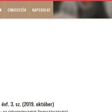
K
CÍMJEGYZÉK
KAPCSOLAT
évf. 3. sz. (2019. október)
- az önkormányzatok finanszírozásáról