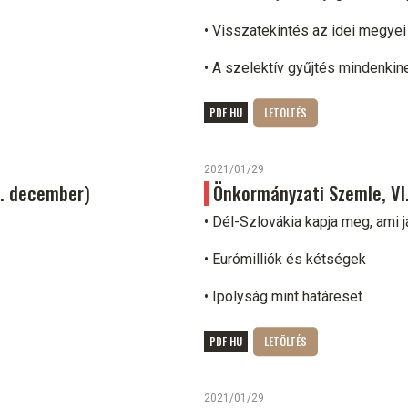
• Visszatekintés az idei megyei
• A szelektív gyűjtés mindenkine
PDF HU
2021/01/29
6. december)
Önkormányzati Szemle, VI. 
• Dél-Szlovákia kapja meg, ami j
• Eurómilliók és kétségek
• Ipolyság mint határeset
PDF HU
2021/01/29