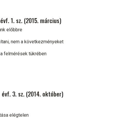
vf. 1. sz. (2015. március)
unk előbbre
yítani, nem a következményeket
t a felmérések tükrében
évf. 3. sz. (2014. október)
tása elégtelen