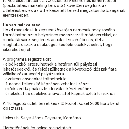
terved elkészítéséhez. Az üzleti terv elemeinek ismertetését
(piackutatás, marketing terv, stb.) követően segítünk az
ötletelésben, és az ott elkészített terved megvalósíthatóságának
elemzésében.
Ha van már ötleted:
Hozd magaddal! A képzést követően nemcsak hogy tovább
formálhatod azt a helyszínen megszerzett módszerekkel, de
munkatársaink segítenek annak elemzésében is, illetve
meghatározzák a szükséges későbbi cselekvéseket, hogy
sikereket érj el.
A programra regisztrálók:
- első kézből értesülhetnek a határon túli pályázati
lehetőségekről, és felkészülhetnek a következő időszak fiatal
vállalkozókat segítő pályázataira,
- szakmai anyagokat tölthetnek le,
- 1 napos felkészítő képzésen vehetnek részt,
- módszert kapnak üzleti tervük elkészítéséhez,
- értékelést és cselekvési javaslatot kapnak üzleti tervükhöz.
A 10 legjobb üzleti tervet készítő között közel 2000 Euro kerül
kiosztásra.
Helyszín: Selye János Egyetem, Komárno
Elérhetőségek és online regisztráció: