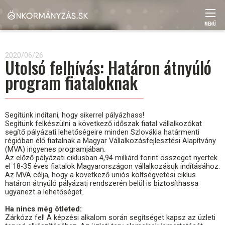
Ugrás
a
tartalomra
MENÜ
Main
navigation
2020/06/26
Utolsó felhívás: Határon átnyúló
program fiataloknak
Segítünk indítani, hogy sikerrel pályázhass!
Segítünk felkészülni a következő időszak fiatal vállalkozókat
segítő pályázati lehetőségeire minden Szlovákia határmenti
régióban élő fiatalnak a Magyar Vállalkozásfejlesztési Alapítvány
(MVA) ingyenes programjában.
Az előző pályázati ciklusban 4,94 milliárd forint összeget nyertek
el 18-35 éves fiatalok Magyarországon vállalkozásuk indításához.
Az MVA célja, hogy a következő uniós költségvetési ciklus
határon átnyúló pályázati rendszerén belül is biztosíthassa
ugyanezt a lehetőséget.
Ha nincs még ötleted:
Zárkózz fel! A képzési alkalom során segítséget kapsz az üzleti