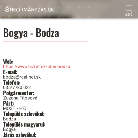
Ugrás
a
tartalomra
MENÜ
Main
Bogya - Bodza
navigation
Web
https://www.bizref.sk/obecbodza
E-mail
bodza@real-net.sk
Telefon
035/7780 022
Polgármester
Zuzana Fitosová
Párt
MOST - HÍD
Település szlovákul
Bodza
Település magyarul
Bogya
Járás szlovákul