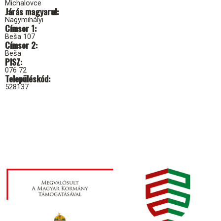
Michalovce
Járás magyarul
Nagymihályi
Címsor 1
Beša 107
Címsor 2
Beša
PISZ
076 72
Településkód
528137