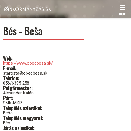
Ugrás
a
tartalomra
MENÜ
Main
Bés - Beša
navigation
Web
https://www.obecbesa.sk/
E-mail
starosta@obecbesa.sk
Telefon
056/6395 258
Polgármester
Alexander Kalán
Párt
SMK-MKP
Település szlovákul
Beša
Település magyarul
Bés
Járás szlovákul