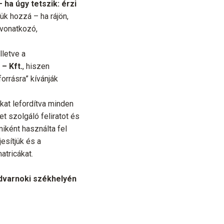
 ha úgy tetszik: érzi
ük hozzá – ha rájön,
 vonatkozó,
 illetve a
– Kft.
, hiszen
rrásra” kívánják
ákat lefordítva minden
t szolgáló feliratot és
iként használta fel
esítjük és a
atricákat.
dvarnoki székhelyén