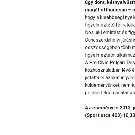
úgy dönt, kétnyelvűsít
magát otthonosan – m
hogy a kisebbségi nyel
figyelmeztető feliratok
Nos, aki említést és fi
Dunaszerdahelyi járásh
összességében több min
figyelmeztetni alkalmaz
A Pro Civis Polgári Tár
közhasználatban lévő é
juttatta el azokat ingy
küldeményünket, nem tud
példaértékű magatartást 
Az eseményre 2013. j
(Sport utca 403) 10,30