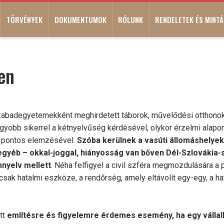
TÖRVÉNYEK
DOKUMENTUMOK
RÓLUNK
RENDELETEK ÉS MINTÁ
en
szabadegyetemekként meghirdetett táborok, művelődési otthon
gyobb sikerrel a kétnyelvűség kérdésével, olykor érzelmi alapo
y pontos elemzésével.
Szóba kerülnek a vasúti állomáshelyek,
 egyéb – okkal-joggal, hiányosság van bőven Dél-Szlovákia-
mnyelv mellett
. Néha felfigyel a civil szféra megmozdulására a p
csak hatalmi eszköze, a rendőrség, amely eltávolít egy-egy, a 
tt
említésre és figyelemre érdemes esemény, ha egy vállal