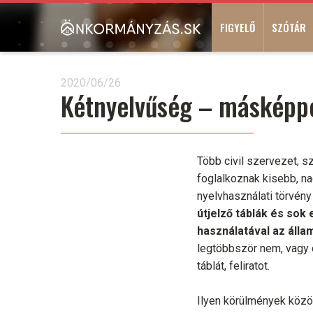
Ugrás
Main
a
FIGYELŐ
SZÓTÁR
navigation
tartalomra
2020/06/26
Kétnyelvűség – másképp
Több civil szervezet, 
foglalkoznak kisebb, na
nyelvhasználati törvén
útjelző táblák és sok
használatával az álla
legtöbbször nem, vagy 
táblát, feliratot.
Ilyen körülmények közö