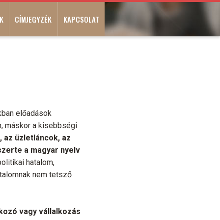
K
CÍMJEGYZÉK
KAPCSOLAT
okban előadások
n, máskor a kisebbségi
 az üzletláncok, az
szerte a magyar nyelv
olitikai hatalom,
hatalomnak nem tetsző
kozó vagy vállalkozás