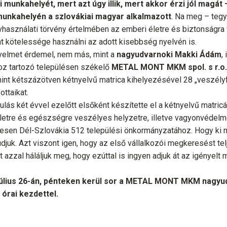
i munkahelyét, mert azt úgy illik, mert akkor érzi jól magát –
unkahelyén a szlovákiai magyar alkalmazott
. Na meg – tegy
vhasználati törvény értelmében az emberi életre és biztonságra
at kötelessége használni az adott kisebbség nyelvén is.
gyelmet érdemel, nem más, mint a
nagyudvarnoki Makki Ádám
,
oz tartozó településen székelő
METAL MONT MKM spol. s r.o. 
t kétszázötven kétnyelvű matrica kihelyezésével 28 „veszélyfo
ottaikat.
sulás két évvel ezelőtt elsőként készítette el a kétnyelvű matric
letre és egészségre veszélyes helyzetre, illetve vagyonvédelme
enesen Dél-Szlovákia 512 települési önkormányzatához. Hogy ki m
juk. Azt viszont igen, hogy az első vállalkozói megkeresést telj
azzal háláljuk meg, hogy ezúttal is ingyen adjuk át az igényelt m
úlius 26-án, pénteken kerül sor a METAL MONT MKM nagyu
 órai kezdettel.