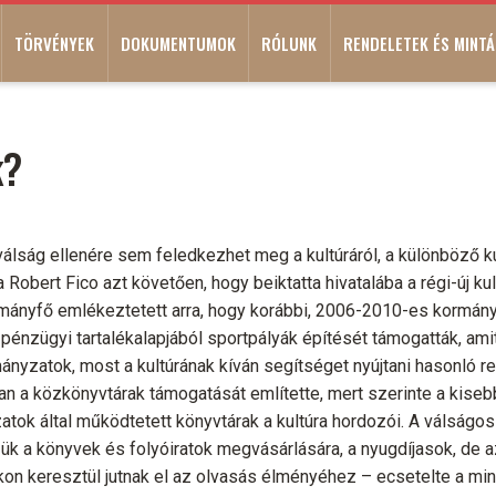
TÖRVÉNYEK
DOKUMENTUMOK
RÓLUNK
RENDELETEK ÉS MINTÁ
k?
álság ellenére sem feledkezhet meg a kultúráról, a különböző kul
obert Fico azt követően, hogy beiktatta hivatalába a régi-új kult
mányfő emlékeztetett arra, hogy korábbi, 2006-2010-es kormány
k pénzügyi tartalékalapjából sportpályák építését támogatták, ami
ányzatok, most a kultúrának kíván segítséget nyújtani hasonló r
an a közkönyvtárak támogatását említette, mert szerinte a kise
ok által működtetett könyvtárak a kultúra hordozói. A válságos
 a könyvek és folyóiratok megvásárlására, a nyugdíjasok, de az 
on keresztül jutnak el az olvasás élményéhez – ecsetelte a min