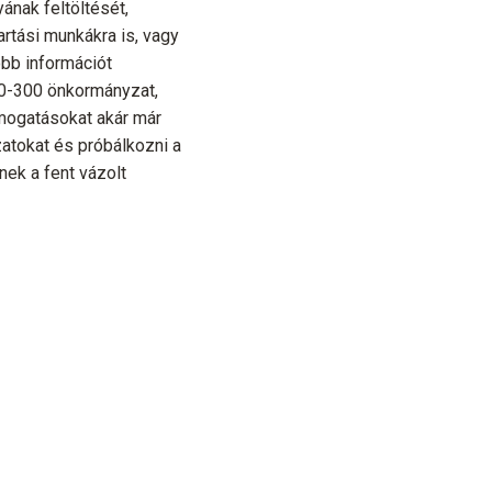
ának feltöltését,
artási munkákra is, vagy
öbb információt
00-300 önkormányzat,
ámogatásokat akár már
zatokat és próbálkozni a
nek a fent vázolt