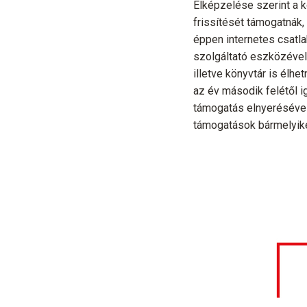
Elképzelése szerint a ko
frissítését támogatnák,
éppen internetes csatl
szolgáltató eszközével
illetve könyvtár is élh
az év második felétől i
támogatás elnyerésével.
támogatások bármelyike 