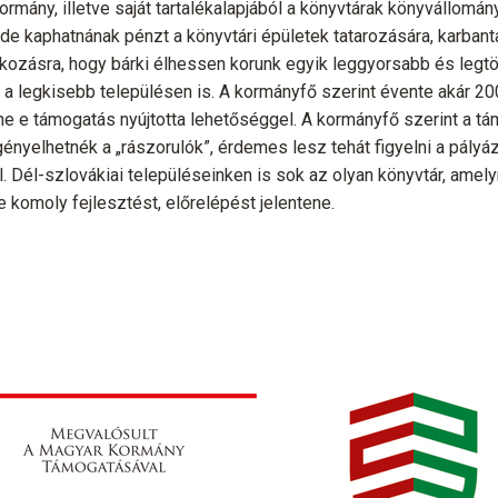
rmány, illetve saját tartalékalapjából a könyvtárak könyvállomány
 de kaphatnának pénzt a könyvtári épületek tatarozására, karbant
akozásra, hogy bárki élhessen korunk egyik leggyorsabb és legt
 a legkisebb településen is. A kormányfő szerint évente akár 2
etne e támogatás nyújtotta lehetőséggel. A kormányfő szerint a t
gényelhetnék a „rászorulók”, érdemes lesz tehát figyelni a pályá
 Dél-szlovákiai településeinken is sok az olyan könyvtár, amely
komoly fejlesztést, előrelépést jelentene.