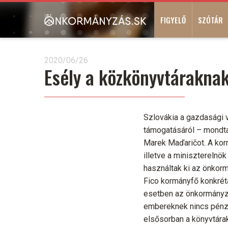
Ugrás
Main
a
FIGYELŐ
SZÓTÁR
navigation
tartalomra
2020/06/26
Esély a közkönyvtárakna
Szlovákia a gazdasági v
támogatásáról – mondta R
Marek Maďaričot. A kor
illetve a miniszterelnö
használtak ki az önkorm
Fico kormányfő konkrét
esetben az önkormányzat
embereknek nincs pénzük
elsősorban a könyvtárak