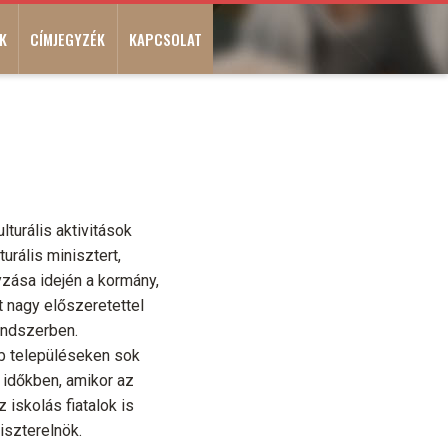
K
CÍMJEGYZÉK
KAPCSOLAT
turális aktivitások
urális minisztert,
zása idején a kormány,
t nagy előszeretettel
endszerben.
bb településeken sok
 időkben, amikor az
iskolás fiatalok is
iszterelnök.