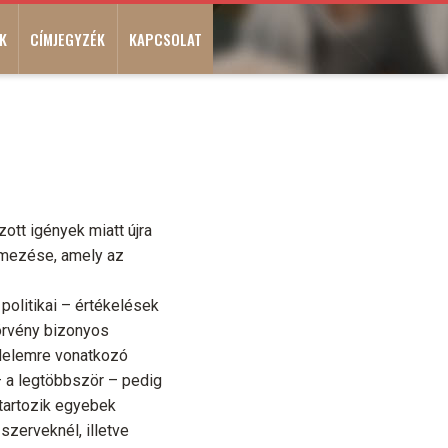
K
CÍMJEGYZÉK
KAPCSOLAT
tt igények miatt újra
elmezése, amely az
 politikai – értékelések
 törvény bizonyos
édelemre vonatkozó
– a legtöbbször – pedig
 tartozik egyebek
szerveknél, illetve