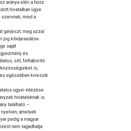
z aránya eléri a húsz
dott hivatalban ügye
i szervnek, mind a
t gerjeszt, meg azzal
i jog kiteljesedése
ge saját
 egyezmény és
latos, sőt, felháborító
r közösségünket is,
ljes egészében kiveszik
atalos ügyei intézése
yzati hivataloknak is.
ny található –
 nyelven, amelyek
gyar pedig a magyar
ntézést nem tagadhatja