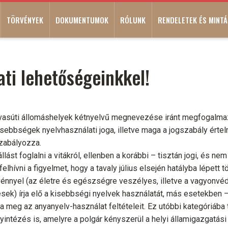
TÖRVÉNYEK
DOKUMENTUMOK
RÓLUNK
RENDELETEK ÉS MINTÁ
ati lehetőségeinkkel!
vasúti állomáshelyek kétnyelvű megnevezése iránt megfogalmazo
kisebbségek nyelvhasználati joga, illetve maga a jogszabály ért
zabályozza.
llást foglalni a vitákról, ellenben a korábbi – tisztán jogi, és nem
felhívni a figyelmet, hogy a tavaly július elsején hatályba lépett
énnyel (az életre és egészségre veszélyes, illetve a vagyonv
sek) írja elő a kisebbségi nyelvek használatát, más esetekben 
 meg az anyanyelv-használat feltételeit. Ez utóbbi kategóriába
yintézés is, amelyre a polgár kényszerül a helyi államigazgatási 