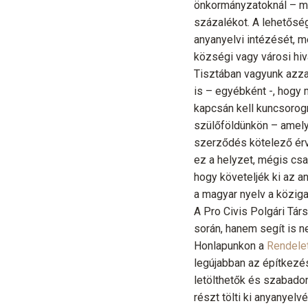
önkormányzatoknál – má
százalékot. A lehetőség
anyanyelvi intézését, m
községi vagy városi hiv
Tisztában vagyunk azzal
is – egyébként -, hogy
kapcsán kell kuncsorogn
szülőföldünkön – amel
szerződés kötelező érvén
ez a helyzet, mégis csa
hogy követeljék ki az 
a magyar nyelv a köziga
A Pro Civis Polgári Tár
során, hanem segít is n
Honlapunkon a
Rendele
legújabban az építkez
letölthetők és szabadon
részt tölti ki anyanyelv