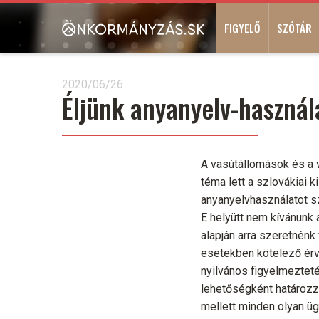
Ugrás
Main
a
FIGYELŐ
SZÓTÁR
navigation
tartalomra
2020/06/26
Éljünk anyanyelv-használ
A vasútállomások és a 
téma lett a szlovákiai 
anyanyelvhasználatot s
E helyütt nem kívánunk á
alapján arra szeretnénk 
esetekben kötelező érv
nyilvános figyelmezteté
lehetőségként határozza
mellett minden olyan üg