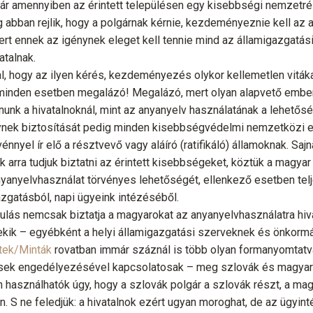
r amennyiben az érintett településen egy kisebbségi nemzetrés
 abban rejlik, hogy a polgárnak kérnie, kezdeményeznie kell az a
ert ennek az igénynek eleget kell tennie mind az államigazgatás
atalnak.
, hogy az ilyen kérés, kezdeményezés olykor kellemetlen vitáka
 minden esetben megalázó! Megalázó, mert olyan alapvető ember
unk a hivatalnoknál, mint az anyanyelv használatának a lehetősé
ynek biztosítását pedig minden kisebbségvédelmi nemzetközi
nyel ír elő a résztvevő vagy aláíró (ratifikáló) államoknak. Sajná
k arra tudjuk biztatni az érintett kisebbségeket, köztük a magya
anyanyelvhasználat törvényes lehetőségét, ellenkező esetben te
zgatásból, napi ügyeink intézéséből.
sulás nemcsak biztatja a magyarokat az anyanyelvhasználatra hiv
ekik – egyébként a helyi államigazgatási szerveknek és önkormán
tek/Minták
rovatban immár száznál is több olyan formanyomtatvá
ések engedélyezésével kapcsolatosak – meg szlovák és magyar
 használhatók úgy, hogy a szlovák polgár a szlovák részt, a ma
én. S ne feledjük: a hivatalnok ezért ugyan moroghat, de az ügyi