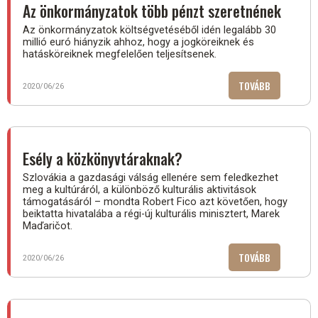
Az önkormányzatok több pénzt szeretnének
Az önkormányzatok költségvetéséből idén legalább 30
millió euró hiányzik ahhoz, hogy a jogköreiknek és
hatásköreiknek megfelelően teljesítsenek.
TOVÁBB
(AZ
2020/06/26
ÖNKORMÁN
TÖBB
PÉNZT
SZERETNÉN
Esély a közkönyvtáraknak?
Szlovákia a gazdasági válság ellenére sem feledkezhet
meg a kultúráról, a különböző kulturális aktivitások
támogatásáról – mondta Robert Fico azt követően, hogy
beiktatta hivatalába a régi-új kulturális minisztert, Marek
Maďaričot.
TOVÁBB
(ESÉLY
2020/06/26
A
KÖZKÖNYVT