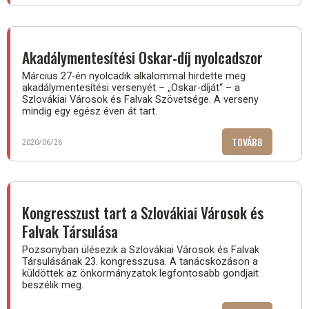
ÖREGSZIK
NAGYSZOM
MEGYE)
Akadálymentesítési Oskar-díj nyolcadszor
Március 27-én nyolcadik alkalommal hirdette meg
akadálymentesítési versenyét – „Oskar-díját“ – a
Szlovákiai Városok és Falvak Szövetsége. A verseny
mindig egy egész éven át tart.
TOVÁBB
(AKADÁLYME
2020/06/26
OSKAR-
DÍJ
NYOLCADSZ
Kongresszust tart a Szlovákiai Városok és
Falvak Társulása
Pozsonyban ülésezik a Szlovákiai Városok és Falvak
Társulásának 23. kongresszusa. A tanácskozáson a
küldöttek az önkormányzatok legfontosabb gondjait
beszélik meg.