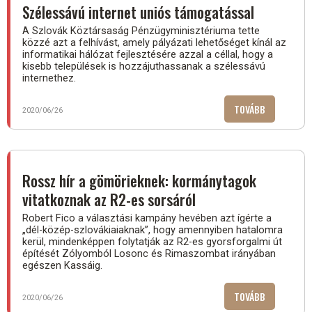
Szélessávú internet uniós támogatással
A Szlovák Köztársaság Pénzügyminisztériuma tette
közzé azt a felhívást, amely pályázati lehetőséget kínál az
informatikai hálózat fejlesztésére azzal a céllal, hogy a
kisebb települések is hozzájuthassanak a szélessávú
internethez.
TOVÁBB
(SZÉLESSÁV
2020/06/26
INTERNET
UNIÓS
TÁMOGATÁS
Rossz hír a gömörieknek: kormánytagok
vitatkoznak az R2-es sorsáról
Robert Fico a választási kampány hevében azt ígérte a
„dél-közép-szlovákiaiaknak”, hogy amennyiben hatalomra
kerül, mindenképpen folytatják az R2-es gyorsforgalmi út
építését Zólyomból Losonc és Rimaszombat irányában
egészen Kassáig.
TOVÁBB
(ROSSZ
2020/06/26
HÍR