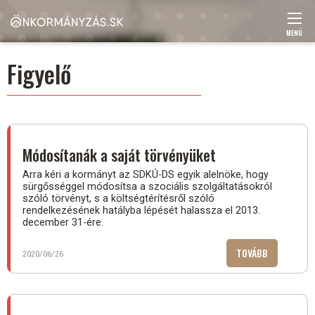
Ugrás
a
tartalomra
MENÜ
Main
Figyelő
navigation
Módosítanák a saját törvényüket
Arra kéri a kormányt az SDKÚ-DS egyik alelnöke, hogy
sürgősséggel módosítsa a szociális szolgáltatásokról
szóló törvényt, s a költségtérítésről szóló
rendelkezésének hatályba lépését halassza el 2013.
december 31-ére.
TOVÁBB
(MÓDOSÍTA
2020/06/26
A
SAJÁT
TÖRVÉNYÜK