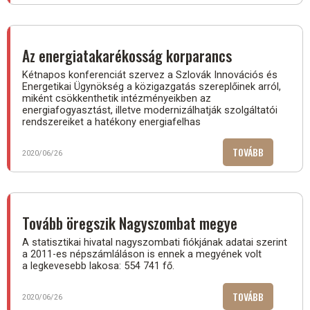
A
GÖMÖRIEKN
KORMÁNYT
Az energiatakarékosság korparancs
VITATKOZN
Kétnapos konferenciát szervez a Szlovák Innovációs és
AZ
Energetikai Ügynökség a közigazgatás szereplőinek arról,
R2-
miként csökkenthetik intézményeikben az
ES
energiafogyasztást, illetve modernizálhatják szolgáltatói
SORSÁRÓL)
rendszereiket a hatékony energiafelhas
TOVÁBB
(AZ
2020/06/26
ENERGIATA
KORPARANC
Tovább öregszik Nagyszombat megye
A statisztikai hivatal nagyszombati fiókjának adatai szerint
a 2011-es népszámláláson is ennek a megyének volt
a legkevesebb lakosa: 554 741 fő.
TOVÁBB
(TOVÁBB
2020/06/26